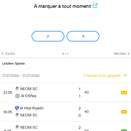
À marquer à tout moment
V
X
Zurück
Nächste
Letzten Spiele
17.07.2026 - 31.07.2026
5 Spiele nicht gespielt
NEOM SC
1
21.05
90
6.8
Al Ettifaq
1
Al Hilal Riyadh
2
16.05
90
6.4
NEOM SC
0
NEOM SC
2