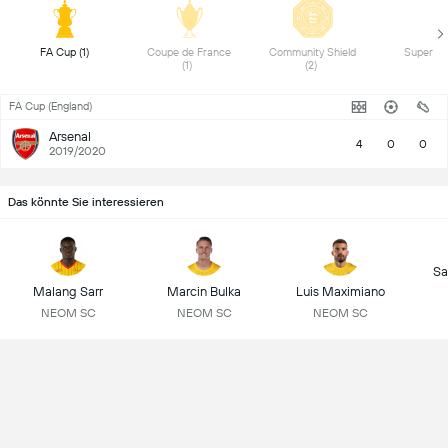
 FA Cup (1) 
 Coupe de France 
 Community Shield 
(1) 
(2) 
FA Cup (England)
Arsenal
4
0
0
2019/2020
Das könnte Sie interessieren
Sa
Malang Sarr
Marcin Bulka
Luis Maximiano
NEOM SC
NEOM SC
NEOM SC