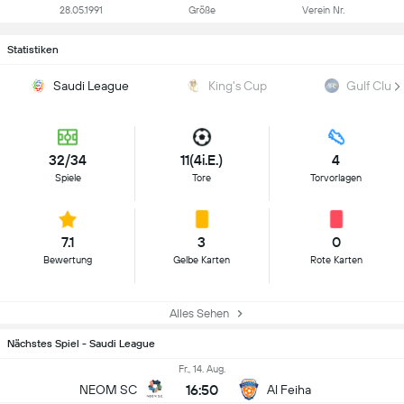
28.05.1991
Größe
Verein Nr.
Statistiken
Saudi League
King's Cup
Gulf Club
32/34
11(4i.E.)
4
Spiele
Tore
Torvorlagen
7.1
3
0
Bewertung
Gelbe Karten
Rote Karten
Alles Sehen
Nächstes Spiel - Saudi League
Fr., 14. Aug.
16:50
NEOM SC
Al Feiha