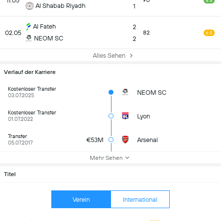
11.05
90
8.5
Al Shabab Riyadh
1
Al Fateh
2
02.05
82
6.5
NEOM SC
2
Alles Sehen
Verlauf der Karriere
Kostenloser Transfer
NEOM SC
03.07.2025
Kostenloser Transfer
Lyon
01.07.2022
Transfer
€53M
Arsenal
05.07.2017
Mehr Sehen
Titel
Verein
International