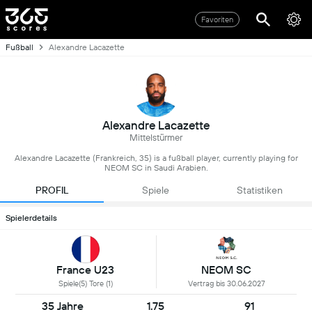
Favoriten
Fußball
Alexandre Lacazette
Alexandre Lacazette
Mittelstürmer
Alexandre Lacazette (Frankreich, 35) is a fußball player, currently playing for
NEOM SC in Saudi Arabien.
PROFIL
Spiele
Statistiken
Spielerdetails
France U23
NEOM SC
Spiele(5) Tore (1)
Vertrag bis 30.06.2027
35 Jahre
1.75
91