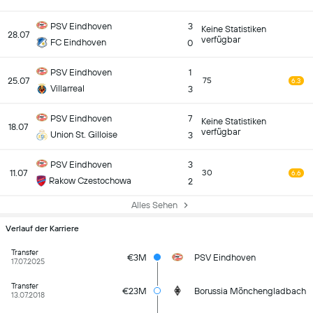
PSV Eindhoven
3
Keine Statistiken
28.07
verfügbar
FC Eindhoven
0
PSV Eindhoven
1
25.07
75
6.3
Villarreal
3
PSV Eindhoven
7
Keine Statistiken
18.07
verfügbar
Union St. Gilloise
3
PSV Eindhoven
3
11.07
30
6.6
Rakow Czestochowa
2
Alles Sehen
Verlauf der Karriere
Transfer
€3M
PSV Eindhoven
17.07.2025
Transfer
€23M
Borussia Mönchengladbach
13.07.2018