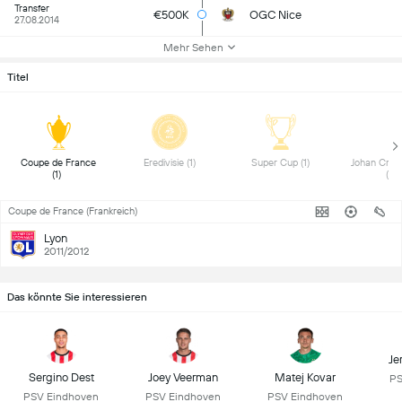
Transfer
€500K
OGC Nice
27.08.2014
Mehr Sehen
Titel
 Coupe de France 
 Eredivisie (1) 
 Super Cup (1) 
 Johan Cruyff
(1) 
(1) 
Coupe de France (Frankreich)
Lyon
2011/2012
Das könnte Sie interessieren
Je
Sergino Dest
Joey Veerman
Matej Kovar
PS
PSV Eindhoven
PSV Eindhoven
PSV Eindhoven