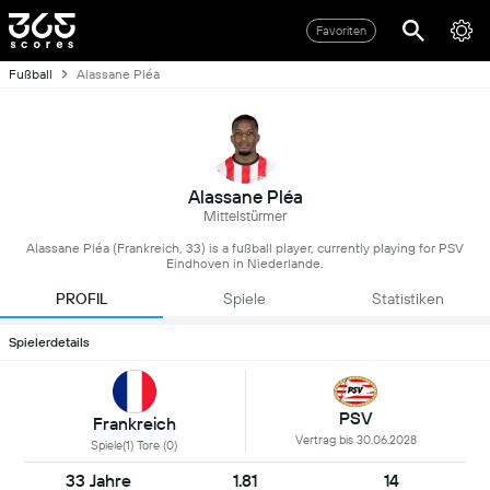
Favoriten
Fußball
Alassane Pléa
Alassane Pléa
Mittelstürmer
Alassane Pléa (Frankreich, 33) is a fußball player, currently playing for PSV
Eindhoven in Niederlande.
PROFIL
Spiele
Statistiken
Spielerdetails
PSV
Frankreich
Vertrag bis 30.06.2028
Spiele(1) Tore (0)
33 Jahre
1.81
14