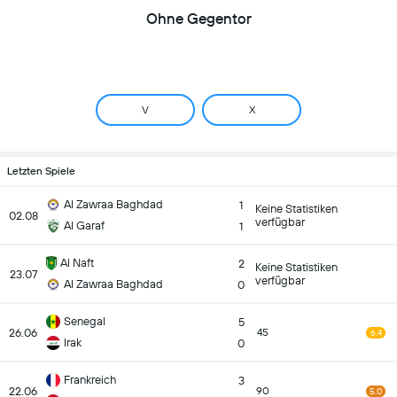
Ohne Gegentor
V
X
Letzten Spiele
Al Zawraa Baghdad
1
Keine Statistiken
02.08
verfügbar
Al Garaf
1
Al Naft
2
Keine Statistiken
23.07
verfügbar
Al Zawraa Baghdad
0
Senegal
5
26.06
45
6.4
Irak
0
Frankreich
3
22.06
90
5.0