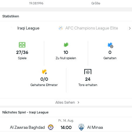
19.08.1996
Größe
Statistiken
Iraqi League
AFC Champions League Elite
27/36
10
0
Spiele
Zu Null spielen
Gehalten
0/0
24
Gehaltene Elfmeter
Tore erhalten
Alles Sehen
Nächstes Spiel - Iraqi League
Fr., 14. Aug.
14:00
Al Zawraa Baghdad
Al Minaa