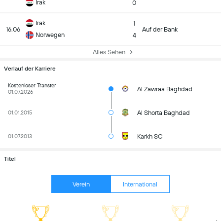
Irak
0
Irak
1
16.06
Auf der Bank
Norwegen
4
Alles Sehen
Verlauf der Karriere
Kostenloser Transfer
Al Zawraa Baghdad
01.07.2026
Al Shorta Baghdad
01.01.2015
Karkh SC
01.07.2013
Titel
Verein
International