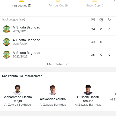
 Iraqi League (5) 
 FA Iraqi Cup (1) 
 Super Cup (1) 
Iraqi League (Irak)
Al Shorta Baghdad
34
0
0
2024/2025
Al Shorta Baghdad
40
0
0
2023/2024
Al Shorta Baghdad
36
0
0
2022/2023
Mehr Sehen
Das könnte Sie interessieren
H
Mohammed Qasim
Hussein Hasan
Alexander Aoraha
Al 
Majid
Amued
Al Zawraa Baghdad
Al Zawraa Baghdad
Al Zawraa Baghdad