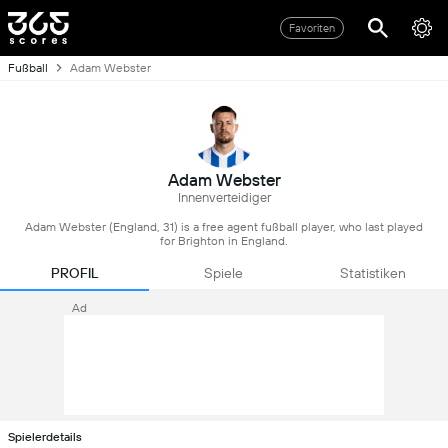
Favoriten
Fußball
Adam Webster
Adam Webster
Innenverteidiger
Adam Webster (England, 31) is a free agent fußball player, who last played
for Brighton in England.
PROFIL
Spiele
Statistiken
Ad
Spielerdetails