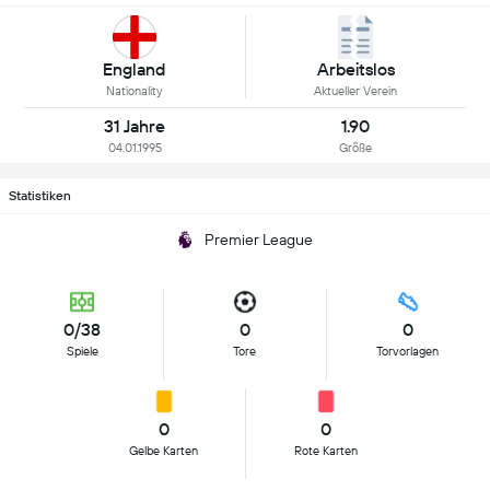
England
Arbeitslos
Nationality
Aktueller Verein
31 Jahre
1.90
04.01.1995
Größe
Statistiken
Premier League
0/38
0
0
Spiele
Tore
Torvorlagen
0
0
Gelbe Karten
Rote Karten