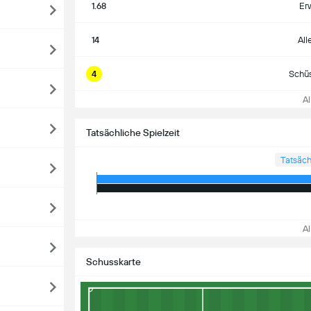
1.68
Er
14
All
4
Schüs
All
Tatsächliche Spielzeit
Tatsäch
All
Schusskarte