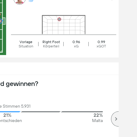
Tor
Vorlage
Right Foot
0.96
0.99
Situation
Körperteil
xG
xGOT
rd gewinnen?
 Stimmen 5,931
21%
22%
ntschieden
Malta