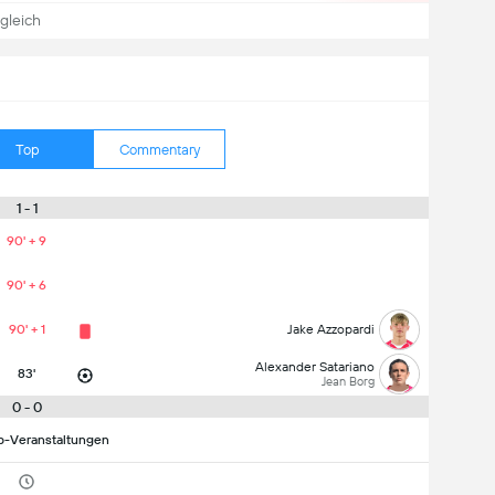
gleich
Top
Commentary
1 - 1
90' + 9
90' + 6
90' + 1
Jake Azzopardi
Alexander Satariano
83'
Jean Borg
0 - 0
p-Veranstaltungen