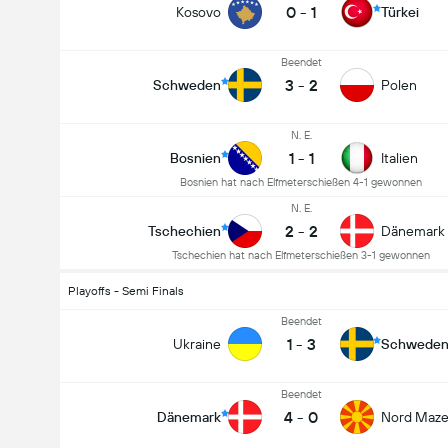
0
-
1
Kosovo
Türkei
Beendet
3
-
2
Schweden
Polen
N. E.
1
-
1
Bosnien
Italien
Bosnien hat nach Elfmeterschießen 4-1 gewonnen
N. E.
2
-
2
Tschechien
Dänemark
Tschechien hat nach Elfmeterschießen 3-1 gewonnen
Playoffs - Semi Finals
Beendet
1
-
3
Ukraine
Schwede
Beendet
4
-
0
Dänemark
Nord Maze