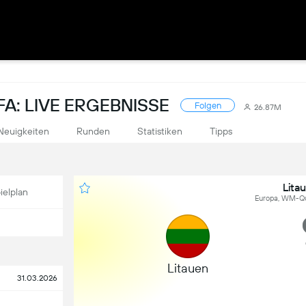
A: LIVE ERGEBNISSE
Folgen
26.87M
Neuigkeiten
Runden
Statistiken
Tipps
Lita
ielplan
Europa, WM-Qua
Litauen
31.03.2026