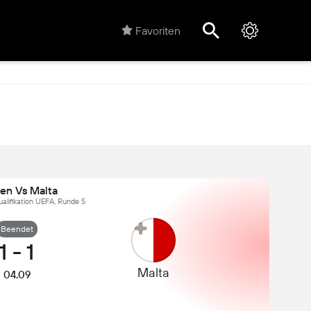
Favoriten
uen Vs Malta
lifikation UEFA, Runde 5
Beendet
1
-
1
Malta
04.09