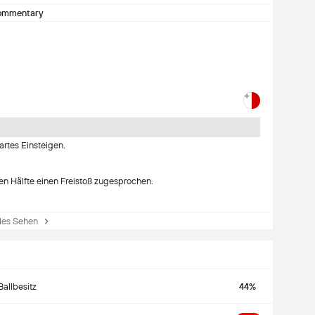
ommentary
artes Einsteigen.
en Hälfte einen Freistoß zugesprochen.
es Sehen
Ballbesitz
44%