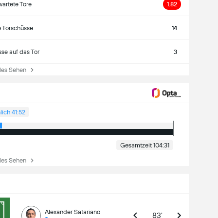
wartete Tore
1.82
e Torschüsse
14
se auf das Tor
3
es Sehen
lich 41:52
Gesamtzeit 104:31
es Sehen
Alexander Satariano
83'