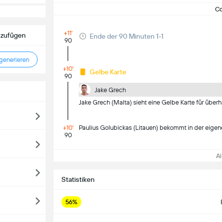
C
+11'
nzufügen
Ende der 90 Minuten 1-1
90
enerieren
+10'
Gelbe Karte
90
Jake Grech
Jake Grech (Malta) sieht eine Gelbe Karte für überh
+10'
Paulius Golubickas (Litauen) bekommt in der eigen
90
All
Statistiken
56%