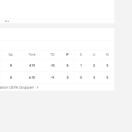
Sp.
Tore
TD
P
S
U
N
8
4:19
-15
5
1
2
5
8
6:15
-9
3
0
3
5
tion UEFA Gruppen
H2H