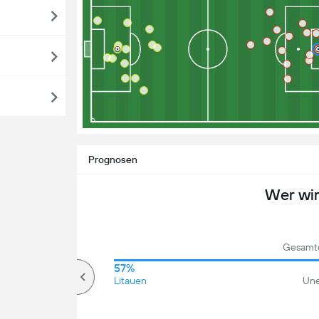
Prognosen
Wer wi
Gesamte
57%
57%
Über
Litauen
Une