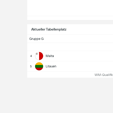
Aktueller Tabellenplatz
Gruppe G
Malta
4
Litauen
5
WM-Qualifika
Vergleich