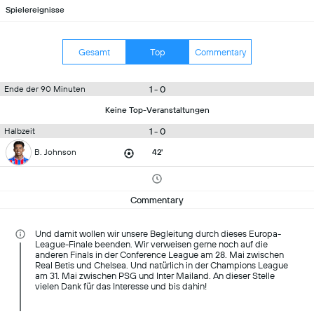
Spielereignisse
Gesamt
Top
Commentary
1 - 0
Ende der 90 Minuten
Keine Top-Veranstaltungen
1 - 0
Halbzeit
B. Johnson
42'
Commentary
Und damit wollen wir unsere Begleitung durch dieses Europa-
League-Finale beenden. Wir verweisen gerne noch auf die
anderen Finals in der Conference League am 28. Mai zwischen
Real Betis und Chelsea. Und natürlich in der Champions League
am 31. Mai zwischen PSG und Inter Mailand. An dieser Stelle
vielen Dank für das Interesse und bis dahin!