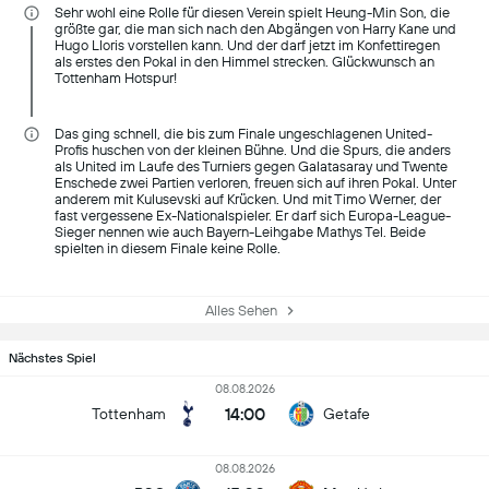
Sehr wohl eine Rolle für diesen Verein spielt Heung-Min Son, die
größte gar, die man sich nach den Abgängen von Harry Kane und
Hugo Lloris vorstellen kann. Und der darf jetzt im Konfettiregen
als erstes den Pokal in den Himmel strecken. Glückwunsch an
Tottenham Hotspur!
Das ging schnell, die bis zum Finale ungeschlagenen United-
Profis huschen von der kleinen Bühne. Und die Spurs, die anders
als United im Laufe des Turniers gegen Galatasaray und Twente
Enschede zwei Partien verloren, freuen sich auf ihren Pokal. Unter
anderem mit Kulusevski auf Krücken. Und mit Timo Werner, der
fast vergessene Ex-Nationalspieler. Er darf sich Europa-League-
Sieger nennen wie auch Bayern-Leihgabe Mathys Tel. Beide
spielten in diesem Finale keine Rolle.
Alles Sehen
Nächstes Spiel
08.08.2026
14:00
Tottenham
Getafe
08.08.2026