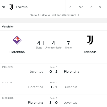
Juventus
10
0
0:0
0
0
Serie A Tabelle und Tabellenstand
Vergleich
4
4
7
Siege
Unentschieden
Siege
Fiorentina
Juventus
17.05.2026
Serie A
0 - 2
Juventus
Fiorentina
22.11.2025
Serie A
1 - 1
Fiorentina
Juventus
16.03.2025
Serie A
3 - 0
Fiorentina
Juventus