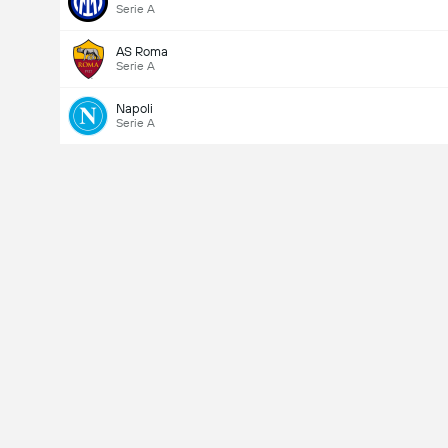
Serie A
AS Roma
Serie A
Napoli
Serie A