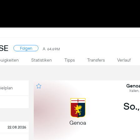
SSE
Folgen
64.69M
uigkeiten
Statistiken
Tipps
Transfers
Verlauf
Genoa
ielplan
Italien
So.,
Genoa
22.08.2026