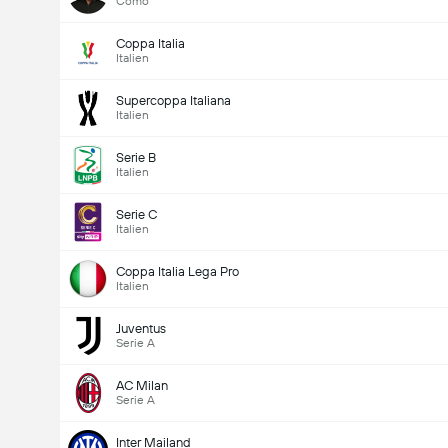
Como
Coppa Italia
Italien
Supercoppa Italiana
Italien
Serie B
Italien
Serie C
Italien
Coppa Italia Lega Pro
Italien
Juventus
Serie A
AC Milan
Serie A
Inter Mailand