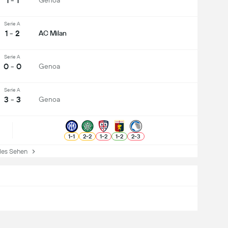
1 - 1
Genoa
Serie A
1 - 2
AC Milan
Serie A
0 - 0
Genoa
Serie A
3 - 3
Genoa
1
-
1
2
-
2
1
-
2
1
-
2
2
-
3
es Sehen