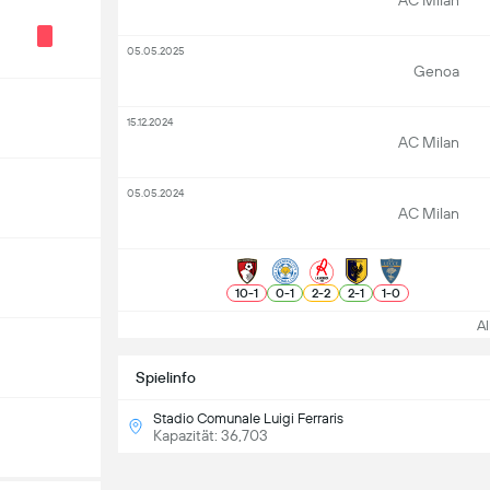
AC Milan
05.05.2025
Genoa
15.12.2024
AC Milan
05.05.2024
AC Milan
10
-
1
0
-
1
2
-
2
2
-
1
1
-
0
All
Spielinfo
Stadio Comunale Luigi Ferraris
Kapazität: 36,703