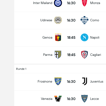
16:30
Inter Mailand
Monza
16:30
Udinese
Como
Gesamtanzahl Tore im Spiel (2.5)
18:45
Genoa
Napoli
Unter
Über
18:45
Parma
Cagliari
Runde 1
16:30
Frosinone
Juventus
16:30
Venezia
Lecce