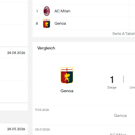
AC Milan
1
Genoa
8
Serie A Tabell
Vergleich
24.08.2026
1
Siege
Un
Genoa
17.05.2026
Genoa
24.05.2026
08.01.2026