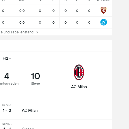
Sp.
Tore
TD
P
S
U
N
Nächste
0
0:0
0
0
0
0
0
0
0:0
0
0
0
0
0
e und Tabellenstand
H2H
4
10
entschieden
Siege
AC Milan
Serie A
1 - 2
AC Milan
Serie A