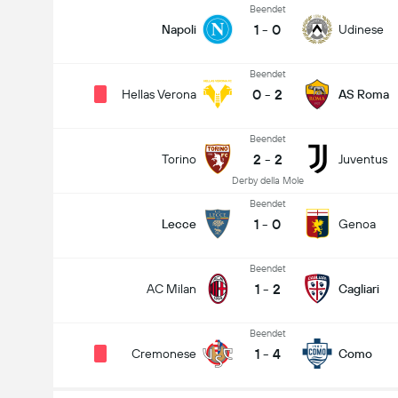
Beendet
1
-
0
Napoli
Udinese
Beendet
0
-
2
Hellas Verona
AS Roma
Beendet
2
-
2
Torino
Juventus
Derby della Mole
Beendet
1
-
0
Lecce
Genoa
Beendet
1
-
2
AC Milan
Cagliari
Beendet
1
-
4
Cremonese
Como