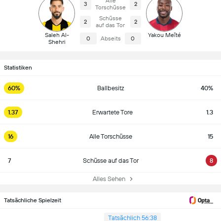
Alle
3
2
Torschüsse
Schüsse
2
2
auf das Tor
Saleh Al-
Yakou Meïté
0
Abseits
0
Shehri
Statistiken
60%
Ballbesitz
40%
1.37
Erwartete Tore
1.3
16
Alle Torschüsse
15
7
Schüsse auf das Tor
8
Alles Sehen
Tatsächliche Spielzeit
Tatsächlich 56:38