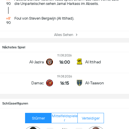
90
die Unparteiischen sehen Jamal Harkass im Abseits.
+8'
Foul von Steven Bergwijn (Al Ittihad).
90
Alles Sehen
Nächstes Spiel
11.08.2026
16:00
Al-Jazira
Al Ittihad
19.08.2026
16:15
Damac
Al-Taawon
Schlüsselfiguren
Mittelfeldspiele
Stürmer
Verteidiger
r