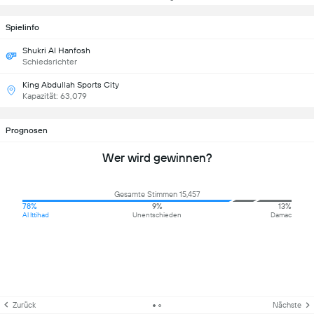
Spielinfo
Shukri Al Hanfosh
Schiedsrichter
King Abdullah Sports City
Kapazität: 63,079
Prognosen
Wer wird gewinnen?
Gesamte Stimmen 15,457
78%
9%
13%
Al Ittihad
Unentschieden
Damac
Zurück
Nächste