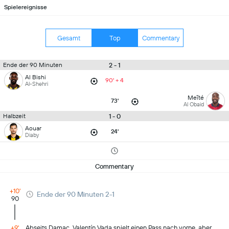
Spielereignisse
Gesamt
Top
Commentary
2 - 1
Ende der 90 Minuten
Al Bishi
90' + 4
Al-Shehri
Meïté
73'
Al Obaid
1 - 0
Halbzeit
Aouar
24'
Diaby
Commentary
+10'
Ende der 90 Minuten 2-1
90
+9'
Abseits Damac. Valentín Vada spielt einen Pass nach vorne, aber