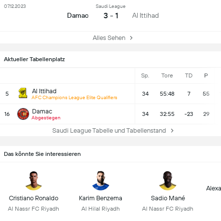
07.12.2023
Saudi League
3 - 1
Damac
Al Ittihad
Alles Sehen
Aktueller Tabellenplatz
Sp.
Tore
TD
P
Al Ittihad
5
34
55:48
7
55
AFC Champions League Elite Qualifiers
Damac
16
34
32:55
-23
29
Abgestiegen
Saudi League Tabelle und Tabellenstand
Das könnte Sie interessieren
Alex
Cristiano Ronaldo
Karim Benzema
Sadio Mané
Al Nassr FC Riyadh
Al Hilal Riyadh
Al Nassr FC Riyadh