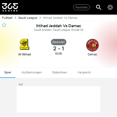
Favoriten
Fußball
Saudi League
Ittihad Jeddah Vs Damac
Ittihad Jeddah Vs Damac
Saudi Arabien, Saudi League, Runde 32
Beendet
2
-
1
10.05
Al Ittihad
Damac
Spiel
Aufstellungen
Statistiken
Vergleich
Ad