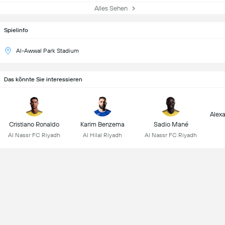
Alles Sehen
Spielinfo
Al-Awwal Park Stadium
Das könnte Sie interessieren
Alex
Cristiano Ronaldo
Karim Benzema
Sadio Mané
Al Nassr FC Riyadh
Al Hilal Riyadh
Al Nassr FC Riyadh