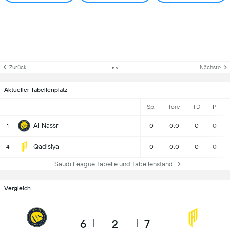
Zurück
Nächste
Aktueller Tabellenplatz
Sp.
Tore
TD
P
Al-Nassr
1
0
0:0
0
0
Qadisiya
4
0
0:0
0
0
Saudi League Tabelle und Tabellenstand
Vergleich
6
2
7