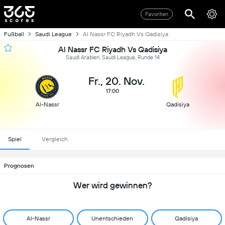
Favoriten
Fußball
Saudi League
Al Nassr FC Riyadh Vs Qadisiya
Al Nassr FC Riyadh Vs Qadisiya
Saudi Arabien, Saudi League, Runde 14
Fr., 20. Nov.
17:00
Al-Nassr
Qadisiya
Spiel
Vergleich
Prognosen
Wer wird gewinnen?
Al-Nassr
Unentschieden
Qadisiya