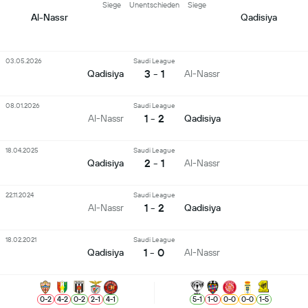
Siege
Unentschieden
Siege
Al-Nassr
Qadisiya
03.05.2026
Saudi League
3 - 1
Qadisiya
Al-Nassr
08.01.2026
Saudi League
1 - 2
Al-Nassr
Qadisiya
18.04.2025
Saudi League
2 - 1
Qadisiya
Al-Nassr
22.11.2024
Saudi League
1 - 2
Al-Nassr
Qadisiya
18.02.2021
Saudi League
1 - 0
Qadisiya
Al-Nassr
0
-
2
4
-
2
0
-
2
2
-
1
4
-
1
5
-
1
1
-
0
0
-
0
0
-
0
1
-
5