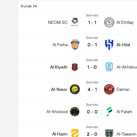
Runde 34
Beendet
1
-
1
NEOM SC
Al Ettifaq
Beendet
0
-
1
Al Feiha
Al-Hilal
Beendet
1
-
0
Al Riyadh
Al-Akhdou
Beendet
4
-
1
Al-Nassr
Damac
Beendet
0
-
0
Al-Kholood
Al Fateh
Beendet
2
-
0
Al Hazm
Al-Taawon