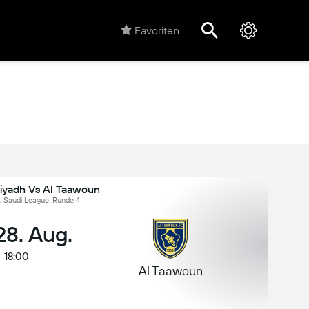
Favoriten
Riyadh Vs Al Taawoun
, Saudi League, Runde 4
 28. Aug.
18:00
Al Taawoun