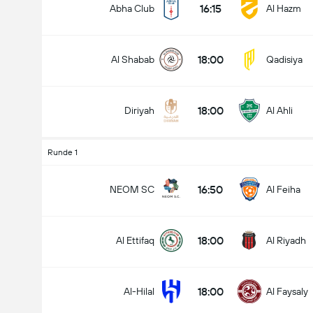
16:15
Abha Club
Al Hazm
18:00
Al Shabab
Qadisiya
Gesamtanzahl Tore im Spiel (2.5)
18:00
Diriyah
Al Ahli
Unter
Über
Runde 1
16:50
NEOM SC
Al Feiha
18:00
Al Ettifaq
Al Riyadh
18:00
Al-Hilal
Al Faysaly