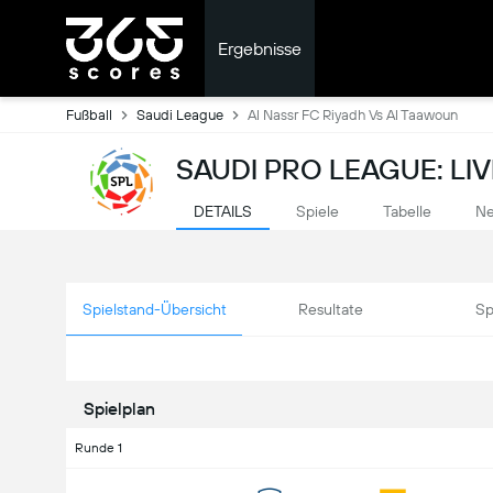
Ergebnisse
Fußball
Saudi League
Al Nassr FC Riyadh Vs Al Taawoun
SAUDI PRO LEAGUE: LI
DETAILS
Spiele
Tabelle
Ne
Spielstand-Übersicht
Resultate
Sp
Spielplan
Runde 1