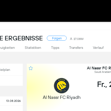
VE ERGEBNISSE
Folgen
27.08M
uigkeiten
Statistiken
Tipps
Transfers
Verlauf
Al Nassr FC 
ielplan
Saudi Arabien
Fr.,
Al Nassr FC Riyadh
13.08.2026