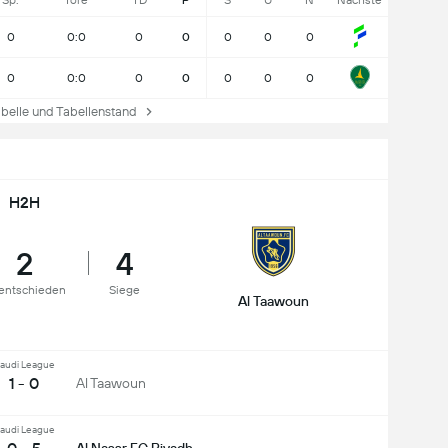
Sp.
Tore
TD
P
S
U
N
Nächste
0
0:0
0
0
0
0
0
0
0:0
0
0
0
0
0
elle und Tabellenstand
H2H
2
4
entschieden
Siege
Al Taawoun
audi League
1 - 0
Al Taawoun
audi League