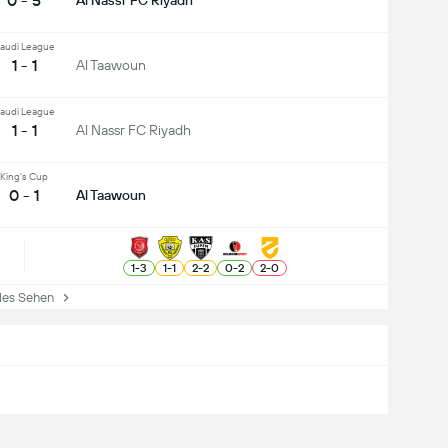
0 - 5
Al Nassr FC Riyadh
audi League
1 - 1
Al Taawoun
audi League
1 - 1
Al Nassr FC Riyadh
King's Cup
0 - 1
Al Taawoun
1
-
3
1
-
1
2
-
2
0
-
2
2
-
0
es Sehen