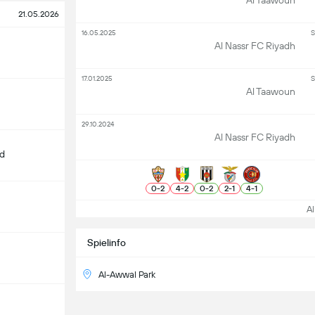
Al Taawoun
21.05.2026
16.05.2025
S
Al Nassr FC Riyadh
17.01.2025
S
Al Taawoun
29.10.2024
Al Nassr FC Riyadh
d
0
-
2
4
-
2
0
-
2
2
-
1
4
-
1
All
Spielinfo
Al-Awwal Park