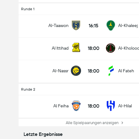
Runde 1
16:15
Al-Taawon
Al-Khaleej
18:00
Al Ittihad
Al-Kholoo
18:00
Al-Nassr
Al Fateh
Runde 2
18:00
Al Feiha
Al-Hilal
Alle Spielpaarungen anzeigen
Letzte Ergebnisse