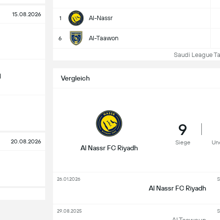
15.08.2026
Al-Nassr
1
Al-Taawon
6
Saudi League Tab
d
Vergleich
9
20.08.2026
Siege
Un
Al Nassr FC Riyadh
26.01.2026
S
Al Nassr FC Riyadh
29.08.2025
S