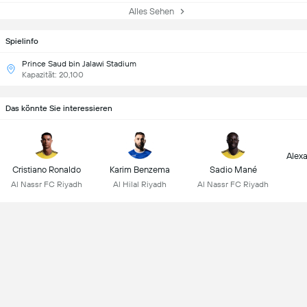
Alles Sehen
Spielinfo
Prince Saud bin Jalawi Stadium
Kapazität: 20,100
Das könnte Sie interessieren
Alex
Cristiano Ronaldo
Karim Benzema
Sadio Mané
Al Nassr FC Riyadh
Al Hilal Riyadh
Al Nassr FC Riyadh