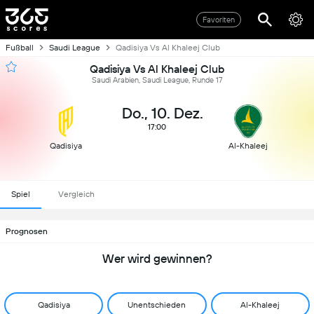
Favoriten
Fußball
Saudi League
Qadisiya Vs Al Khaleej Club
Qadisiya Vs Al Khaleej Club
Saudi Arabien, Saudi League, Runde 17
Do., 10. Dez.
17:00
Qadisiya
Al-Khaleej
Spiel
Vergleich
Prognosen
Wer wird gewinnen?
Qadisiya
Unentschieden
Al-Khaleej