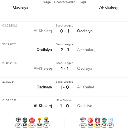
Siege
Unentschieden
Siege
Qadisiya
Al-Khaleej
03.02.2026
Saudi League
0 - 1
Al-Khaleej
Qadisiya
19.09.2025
Saudi League
2 - 1
Qadisiya
Al-Khaleej
23.04.2025
Saudi League
1 - 1
Al-Khaleej
Qadisiya
29.11.2024
Saudi League
1 - 0
Qadisiya
Al-Khaleej
01.03.2022
First Division
1 - 0
Al-Khaleej
Qadisiya
5
-
1
1
-
0
0
-
0
0
-
0
1
-
5
2
-
0
0
-
0
2
-
2
1
-
4
3
-
1