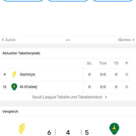
Zurück
Nächste
Aktueller Tabellenplatz
Sp.
Tore
TD
P
Qadisiya
4
0
0:0
0
0
Al-Khaleej
12
0
0:0
0
0
Saudi League Tabelle und Tabellenstand
Vergleich
6
4
5