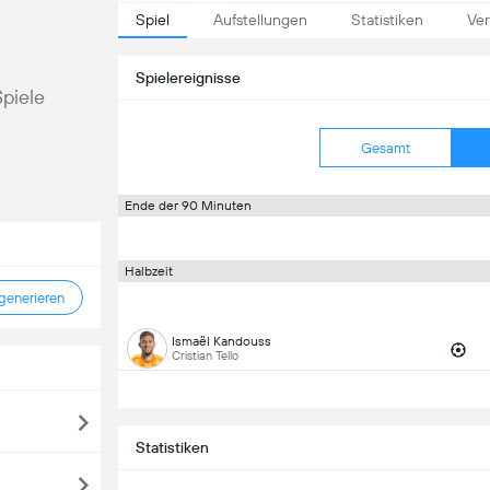
Spiel
Aufstellungen
Statistiken
Ver
Spielereignisse
Spiele
Gesamt
Ende der 90 Minuten
Halbzeit
enerieren
Ismaël Kandouss
Cristian Tello
Statistiken