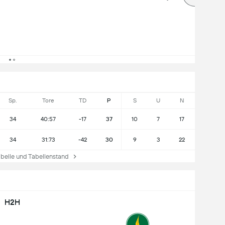
Sp.
Tore
TD
P
S
U
N
34
40:57
-17
37
10
7
17
34
31:73
-42
30
9
3
22
elle und Tabellenstand
H2H