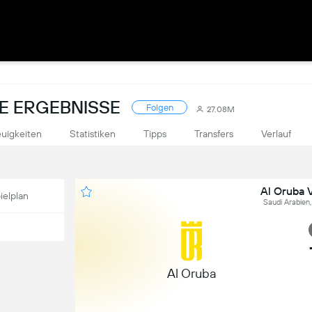
VE ERGEBNISSE
Folgen
27.08M
uigkeiten
Statistiken
Tipps
Transfers
Verlauf
Al Oruba V
ielplan
Saudi Arabien
Al Oruba