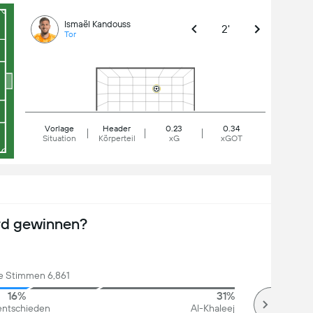
Ismaël Kandouss
2'
Tor
Vorlage
Header
0.23
0.34
Situation
Körperteil
xG
xGOT
rd gewinnen?
 Stimmen 6,861
16%
31%
ntschieden
Al-Khaleej