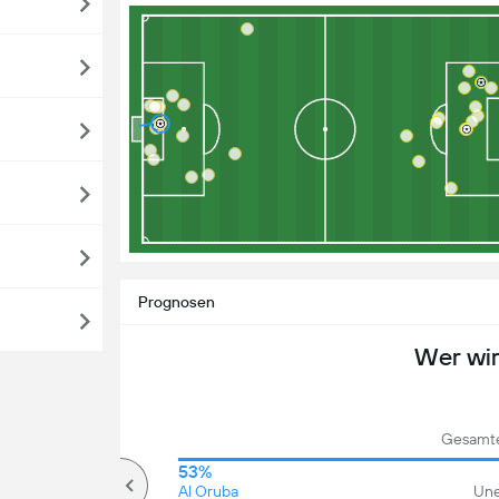
Prognosen
Wer wi
Gesamte
68%
53%
Über
Al Oruba
Une