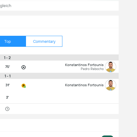
gleich
Top
Commentary
1 - 2
Konstantinos Fortounis
75'
Pedro Rebocho
1 - 1
31'
Konstantinos Fortounis
2'