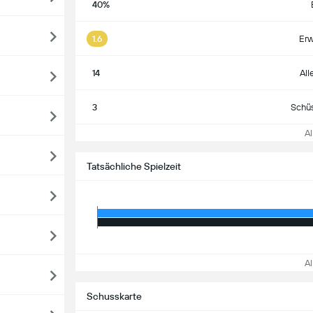
40%
1.6
Erw
14
All
3
Schüs
All
Tatsächliche Spielzeit
All
Schusskarte