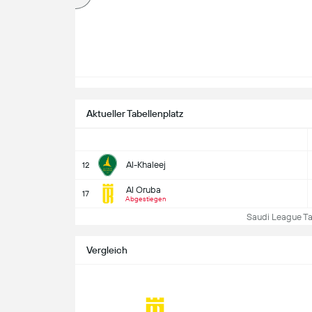
Aktueller Tabellenplatz
Al-Khaleej
12
Al Oruba
17
Abgestiegen
Saudi League Tab
Vergleich