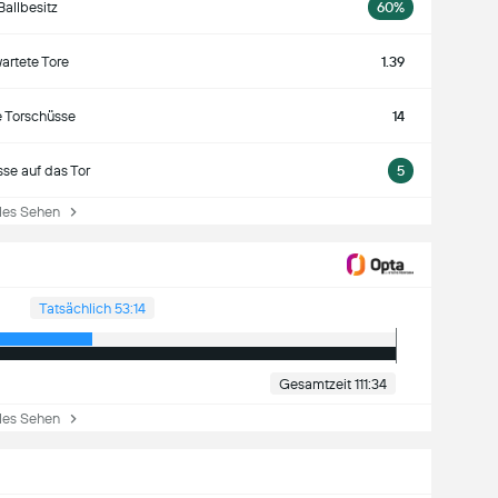
Ballbesitz
60%
artete Tore
1.39
e Torschüsse
14
se auf das Tor
5
es Sehen
Tatsächlich 53:14
Gesamtzeit 111:34
es Sehen