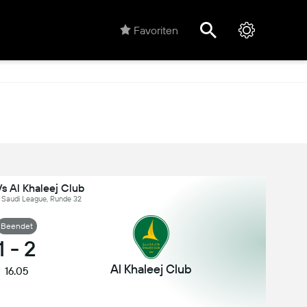
Favoriten
s Al Khaleej Club
, Saudi League, Runde 32
Beendet
1
-
2
Al Khaleej Club
16.05