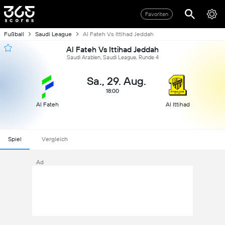
Favoriten
Fußball
Saudi League
Al Fateh Vs Ittihad Jeddah
Al Fateh Vs Ittihad Jeddah
Saudi Arabien, Saudi League, Runde 4
Sa., 29. Aug.
18:00
Al Fateh
Al Ittihad
Spiel
Vergleich
Ad