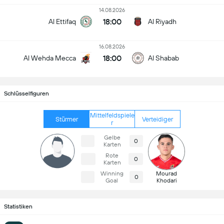
14.08.2026
18:00
Al Ettifaq
Al Riyadh
16.08.2026
18:00
Al Wehda Mecca
Al Shabab
Schlüsselfiguren
Mittelfeldspiele
Stürmer
Verteidiger
r
Gelbe
0
Karten
Rote
0
Karten
Winning
Mourad
0
Goal
Khodari
Statistiken