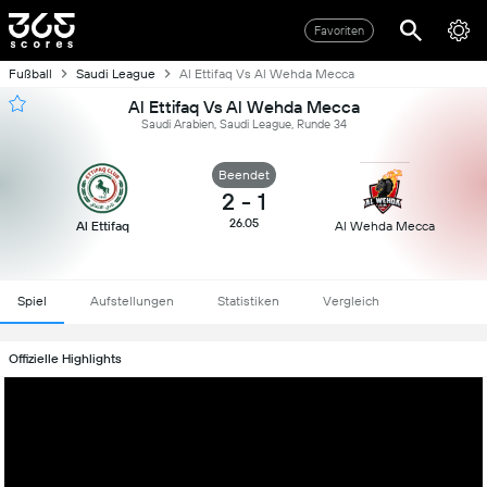
Favoriten
Fußball
Saudi League
Al Ettifaq Vs Al Wehda Mecca
Al Ettifaq Vs Al Wehda Mecca
Saudi Arabien, Saudi League, Runde 34
Beendet
2
-
1
26.05
Al Ettifaq
Al Wehda Mecca
Spiel
Aufstellungen
Statistiken
Vergleich
Offizielle Highlights