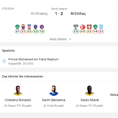
07.12.2024
Saudi League
1 - 2
Al-Khaleej
Al Ettifaq
3
-
1
3
-
1
2
-
2
3
-
2
1
-
0
2
-
0
0
-
0
2
-
2
1
-
4
3
-
1
Alles Sehen
Spielinfo
Prince Mohamed bin Fahd Stadium
Kapazität: 35,000
Das könnte Sie interessieren
Alex
Cristiano Ronaldo
Karim Benzema
Sadio Mané
Al Nassr FC Riyadh
Al Hilal Riyadh
Al Nassr FC Riyadh