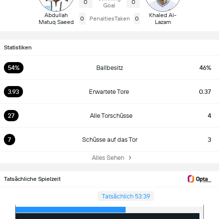
0
0
Goal
Abdullah
Khaled Al-
0
PenaltiesTaken
0
Matuq Saeed
Lazam
Statistiken
54%
Ballbesitz
46%
3.93
Erwartete Tore
0.37
27
Alle Torschüsse
4
7
Schüsse auf das Tor
3
Alles Sehen
Tatsächliche Spielzeit
Tatsächlich 53:39