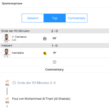
Spielereignisse
Gesamt
Top
Commentary
2 - 0
Ende der 90 Minuten
Y. Carrasco
58'
Adli
1 - 0
Halbzeit
hamdalla
19'
Commentary
+5'
Ende der 90 Minuten 2-0
90
+5'
Foul von Mohammed Al Thani (Al Shabab).
90