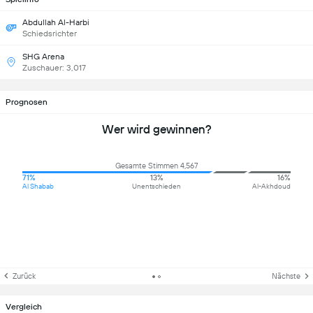
Abdullah Al-Harbi
Schiedsrichter
SHG Arena
Zuschauer: 3,017
Prognosen
Wer wird gewinnen?
Gesamte Stimmen 4,567
71%
13%
16%
Al Shabab
Unentschieden
Al-Akhdoud
Zurück
Nächste
Vergleich