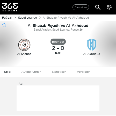
Favoriten
Fußball
Saudi League
Al Shabab Riyadh Vs Al-Akhdoud
Al Shabab Riyadh Vs Al-Akhdoud
Saudi Arabien, Saudi League, Runde 26
Beendet
2
-
0
14.03
Al Shabab
Al-Akhdoud
Spiel
Aufstellungen
Statistiken
Vergleich
Ad