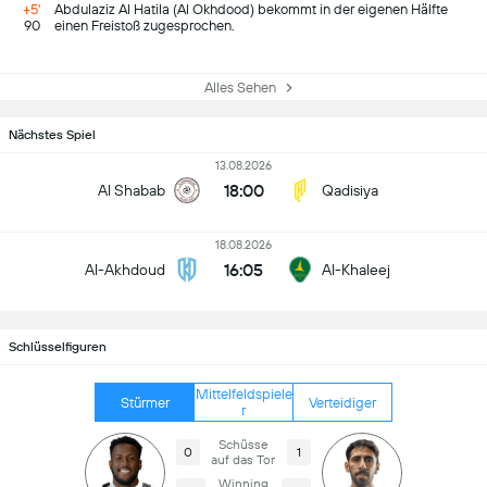
+5'
Abdulaziz Al Hatila (Al Okhdood) bekommt in der eigenen Hälfte
90
einen Freistoß zugesprochen.
Alles Sehen
Nächstes Spiel
13.08.2026
18:00
Al Shabab
Qadisiya
18.08.2026
16:05
Al-Akhdoud
Al-Khaleej
Schlüsselfiguren
Mittelfeldspiele
Stürmer
Verteidiger
r
Schüsse
0
1
auf das Tor
Winning