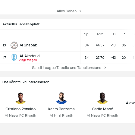
Alles Sehen
Aktueller Tabellenplatz
Sp.
Tore
TD
P
S
Al Shabab
13
34
44:57
-13
35
8
Al-Akhdoud
17
34
27:70
-43
20
5
Abgestiegen
Saudi League Tabelle und Tabellenstand
Das könnte Sie interessieren
Alex
Cristiano Ronaldo
Karim Benzema
Sadio Mané
Al Nassr FC Riyadh
Al Hilal Riyadh
Al Nassr FC Riyadh