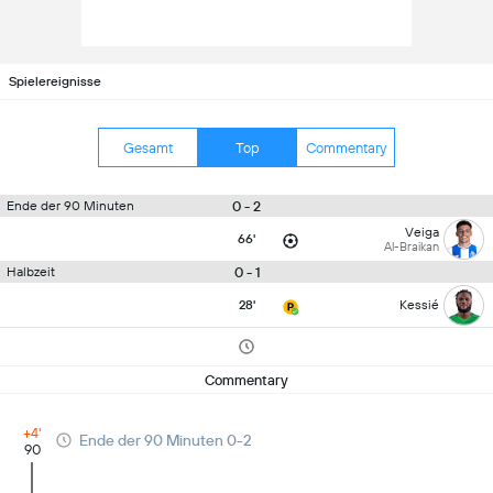
Spielereignisse
Gesamt
Top
Commentary
0 - 2
Ende der 90 Minuten
Veiga
66'
Al-Braikan
0 - 1
Halbzeit
28'
Kessié
Commentary
+4'
Ende der 90 Minuten 0-2
90