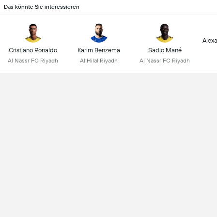
Das könnte Sie interessieren
Alex
Cristiano Ronaldo
Karim Benzema
Sadio Mané
Al Nassr FC Riyadh
Al Hilal Riyadh
Al Nassr FC Riyadh