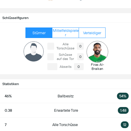
Schlüsselfiguren
Mittelfeldspiele
Stürmer
Verteidiger
r
Alle
0
Torschüsse
Schüsse
0
auf das Tor
Firas Al-
Abseits
0
Braikan
Statistiken
46%
Ballbesitz
54%
0.38
Erwartete Tore
1.48
7
Alle Torschüsse
12