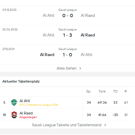
09.12.2023
Saudi League
0 - 0
Al Ahli
Al Raed
23.06.2022
Saudi League
1 - 3
Al Ahli
Al Raed
27.12.2021
Saudi League
1 - 0
Al Raed
Al Ahli
Alles Sehen
Aktueller Tabellenplatz
Sp.
Tore
TD
P
Al Ahli
5
34
69:36
33
67
AFC Champions League Elite
Al Raed
18
34
41:66
-25
21
Abgestiegen
Saudi League Tabelle und Tabellenstand