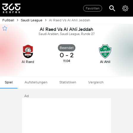
Favoriten
Fußball
Saudi League
Al Raed Vs Al Ahli Jeddah
Al Raed Vs Al Ahli Jeddah
Saudi Arabien, Saudi League, Runde 27
Beendet
0
-
2
11.04
Al Raed
Al Ahli
Spiel
Aufstellungen
Statistiken
Vergleich
Ad