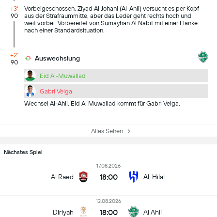
+3'
Vorbeigeschossen. Ziyad Al Johani (Al-Ahli) versucht es per Kopf
90
aus der Strafraummitte, aber das Leder geht rechts hoch und
weit vorbei. Vorbereitet von Sumayhan Al Nabit mit einer Flanke
nach einer Standardsituation.
+2'
Auswechslung
90
Eid Al-Muwallad
Gabri Veiga
Wechsel Al-Ahli. Eid Al Muwallad kommt für Gabri Veiga.
Alles Sehen
Nächstes Spiel
17.08.2026
18:00
Al Raed
Al-Hilal
13.08.2026
18:00
Diriyah
Al Ahli