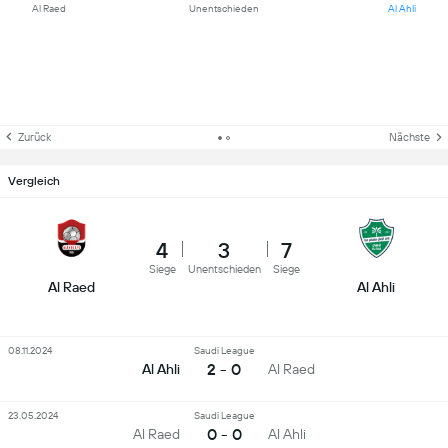
Al Raed
Unentschieden
Al Ahli
Zurück
Nächste
Vergleich
4
3
7
Siege
Unentschieden
Siege
Al Raed
Al Ahli
08.11.2024
Saudi League
2 - 0
Al Ahli
Al Raed
23.05.2024
Saudi League
0 - 0
Al Raed
Al Ahli