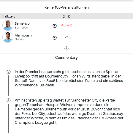
Keine Top-Veranstaltungen
2 - 0
Halbzeit
Semenyo
45' + 2
Bernardo
Marmoush
6'
Nunes
Commentary
In der Premier League steht gleich schon das nächste Spiel an.
Liverpool trifft auf Bournemouth, Florian Wirtz steht dabei in der
Startelf. Damit viel Spaß bei der nächsten Partie und ein schönes
Wochenende. Bis dann.
Am nächsten Spieltag wartet auf Manchester City die Partie
gegen Tottenham Hotspur. Wolverhampton hat dann ein
Heimspiel gegen Bournemouth vor der Brust. Zuvor richtet sich
der Fokus bei City jedoch auf das wichtige Duell mit Galatasaray
unter der Woche, in dem es um das Erreichen der K.o.-Phase der
Champions League geht.