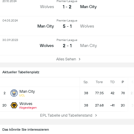
20.10.2024
Premier League
1 - 2
Wolves
Man City
04.05.2024
Premier League
5 - 1
Man City
Wolves
30.09.2023
Premier League
2 - 1
Wolves
Man City
Alles Sehen
Aktueller Tabellenplatz
Sp.
Tore
TD
P
S
Man City
2
38
77:35
42
78
2
UCL
Wolves
20
38
27:68
-41
20
3
Abgestiegen
EPL Tabelle und Tabellenstand
Das könnte Sie interessieren