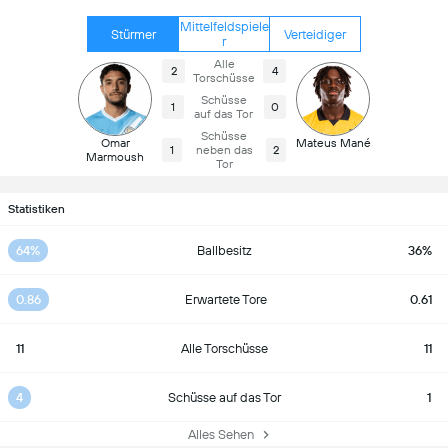
Mittelfeldspiele
Stürmer
Verteidiger
r
Alle
2
4
Torschüsse
Schüsse
1
0
auf das Tor
Schüsse
Omar
Mateus Mané
1
neben das
2
Marmoush
Tor
Statistiken
64%
Ballbesitz
36%
0.86
Erwartete Tore
0.61
11
Alle Torschüsse
11
4
Schüsse auf das Tor
1
Alles Sehen