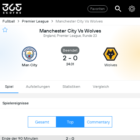
Favoriten
Fußball
Premier League
Manchester City Vs Wolves
Manchester City Vs Wolves
England, Premier League, Runde 23
Beendet
2
-
0
24.01
Man City
Wolves
Spiel
Aufstellungen
Statistiken
Vergleich
Spielereignisse
Gesamt
Top
Commentary
2 - 0
Ende der 90 Minuten