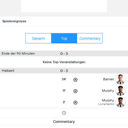
Spielereignisse
Gesamt
Top
Commentary
0 - 3
Ende der 90 Minuten
Keine Top-Veranstaltungen
0 - 3
Halbzeit
34'
Barnes
11'
Murphy
Murphy
2'
Livramento
Commentary