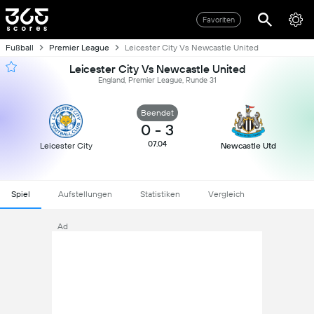
Favoriten
Fußball
Premier League
Leicester City Vs Newcastle United
Leicester City Vs Newcastle United
England, Premier League, Runde 31
Beendet
0
-
3
07.04
Leicester City
Newcastle Utd
Spiel
Aufstellungen
Statistiken
Vergleich
Ad