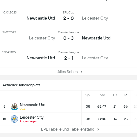
10.01.2023
EFL Cup
2 - 0
Newcastle Utd
Leicester City
26.12.2022
Premier League
0 - 3
Leicester City
Newcastle Utd
17.04.2022
Premier League
2 - 1
Newcastle Utd
Leicester City
Alles Sehen
Aktueller Tabellenplatz
Sp.
Tore
TD
P
S
Newcastle Utd
5
38
68:47
21
66
2
UCL
Leicester City
18
38
33:80
-47
25
6
Abgestiegen
EPL Tabelle und Tabellenstand