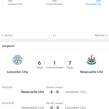
17%
13%
70%
Leicester City
Unentschieden
Newcastle Utd
Zurück
Nächste
Vergleich
6
1
7
Siege
Unentschieden
Siege
Leicester City
Newcastle Utd
14.12.2024
Premier League
4 - 0
Newcastle Utd
Leicester City
22.05.2023
Premier League
0 - 0
Newcastle Utd
Leicester City