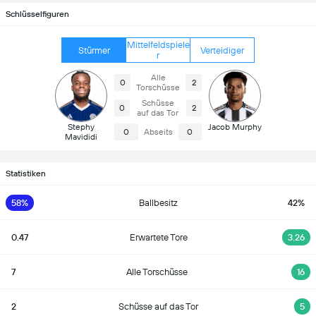
Schlüsselfiguren
Mittelfeldspiele
Stürmer
Verteidiger
r
Alle
0
2
Torschüsse
Schüsse
0
2
auf das Tor
Stephy
Jacob Murphy
0
Abseits
0
Mavididi
Statistiken
58%
Ballbesitz
42%
0.47
Erwartete Tore
3.26
7
Alle Torschüsse
16
2
Schüsse auf das Tor
5