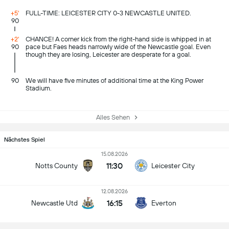
+5'
FULL-TIME: LEICESTER CITY 0-3 NEWCASTLE UNITED.
90
+2'
CHANCE! A corner kick from the right-hand side is whipped in at
90
pace but Faes heads narrowly wide of the Newcastle goal. Even
though they are losing, Leicester are desperate for a goal.
90
We will have five minutes of additional time at the King Power
Stadium.
Alles Sehen
Nächstes Spiel
15.08.2026
11:30
Notts County
Leicester City
12.08.2026
16:15
Newcastle Utd
Everton