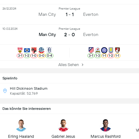
26.12.2024
Premier League
1 - 1
Man City
Everton
10.02.2024
Premier League
2 - 0
Man City
Everton
3
-
1
1
-
2
1
-
0
0
-
0
0
-
4
3
-
1
1
-
3
1
-
1
1
-
2
1
-
1
Alles Sehen
Spielinfo
Hill Dickinson Stadium
Kapazität: 52,769
Das könnte Sie interessieren
Vi
Erling Haaland
Gabriel Jesus
Marcus Rashford