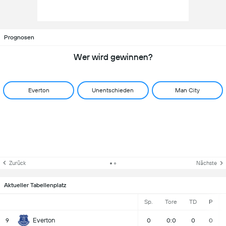
Prognosen
Wer wird gewinnen?
Everton
Unentschieden
Man City
Zurück
Nächste
Aktueller Tabellenplatz
Sp.
Tore
TD
P
Everton
9
0
0:0
0
0