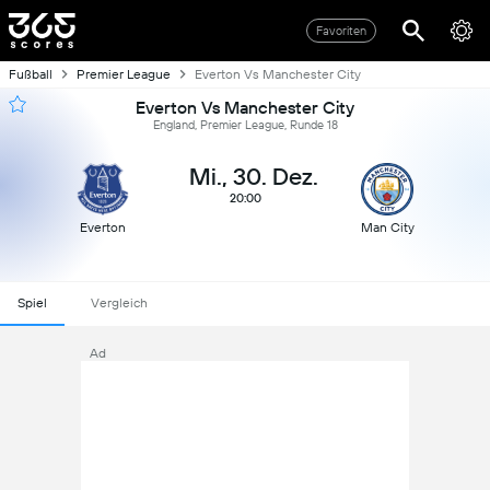
Favoriten
Fußball
Premier League
Everton Vs Manchester City
Everton Vs Manchester City
England, Premier League, Runde 18
Mi., 30. Dez.
20:00
Everton
Man City
Spiel
Vergleich
Ad