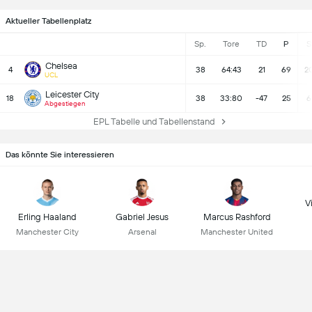
Aktueller Tabellenplatz
Sp.
Tore
TD
P
S
Chelsea
4
38
64:43
21
69
2
UCL
Leicester City
18
38
33:80
-47
25
6
Abgestiegen
EPL Tabelle und Tabellenstand
Das könnte Sie interessieren
Vi
Erling Haaland
Gabriel Jesus
Marcus Rashford
Manchester City
Arsenal
Manchester United