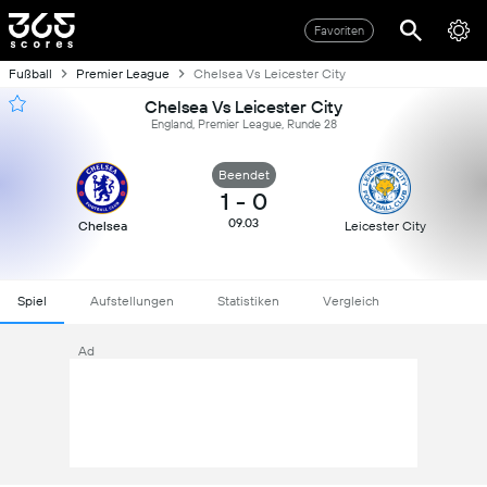
Favoriten
Fußball
Premier League
Chelsea Vs Leicester City
Chelsea Vs Leicester City
England, Premier League, Runde 28
Beendet
1
-
0
09.03
Chelsea
Leicester City
Spiel
Aufstellungen
Statistiken
Vergleich
Ad