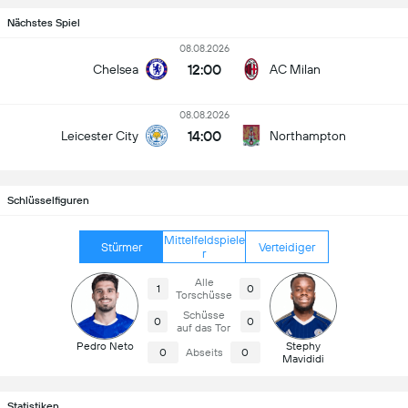
Nächstes Spiel
08.08.2026
12:00
Chelsea
AC Milan
08.08.2026
14:00
Leicester City
Northampton
Schlüsselfiguren
Mittelfeldspiele
Stürmer
Verteidiger
r
Alle
1
0
Torschüsse
Schüsse
0
0
auf das Tor
Pedro Neto
Stephy
0
Abseits
0
Mavididi
Statistiken