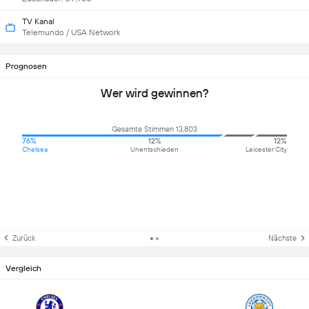
TV Kanal
Telemundo / USA Network
Prognosen
Wer wird gewinnen?
Gesamte Stimmen 13,803
76%
12%
12%
Chelsea
Unentschieden
Leicester City
Zurück
Nächste
Vergleich