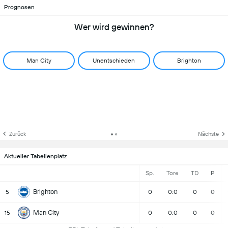
Prognosen
Wer wird gewinnen?
Man City
Unentschieden
Brighton
Zurück
Nächste
Aktueller Tabellenplatz
Sp.
Tore
TD
P
Brighton
5
0
0:0
0
0
Man City
15
0
0:0
0
0