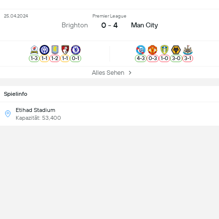
25.04.2024
Premier League
0 - 4
Brighton
Man City
1
-
3
1
-
1
1
-
2
1
-
1
0
-
1
4
-
3
0
-
3
1
-
0
3
-
0
3
-
1
Alles Sehen
Spielinfo
Etihad Stadium
Kapazität: 53,400