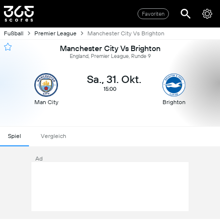
Favoriten
Fußball
Premier League
Manchester City Vs Brighton
Manchester City Vs Brighton
England, Premier League, Runde 9
Sa., 31. Okt.
15:00
Man City
Brighton
Spiel
Vergleich
Ad