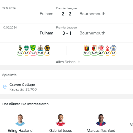
29.12.2024
Premier League
2 - 2
Fulham
Bournemouth
10.02.2024
Premier League
3 - 1
Fulham
Bournemouth
1
-
2
1
-
1
0
-
2
2
-
0
1
-
1
10
-
1
5
-
2
4
-
1
1
-
1
1
-
1
Alles Sehen
Spielinfo
Craven Cottage
Kapazität: 25,700
Das könnte Sie interessieren
Vi
Erling Haaland
Gabriel Jesus
Marcus Rashford