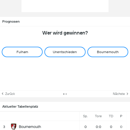
Prognosen
Wer wird gewinnen?
Fulham
Unentschieden
Bournemouth
Zurück
Nächste
Aktueller Tabellenplatz
Sp.
Tore
TD
P
Bournemouth
3
0
0:0
0
0