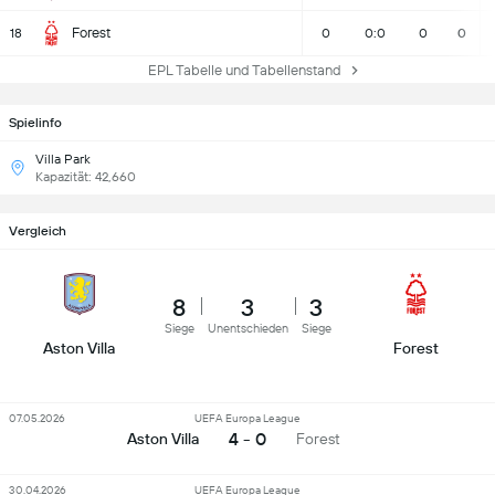
Forest
18
0
0:0
0
0
EPL Tabelle und Tabellenstand
Spielinfo
Villa Park
Kapazität: 42,660
Vergleich
8
3
3
Siege
Unentschieden
Siege
Aston Villa
Forest
07.05.2026
UEFA Europa League
4 - 0
Aston Villa
Forest
30.04.2026
UEFA Europa League