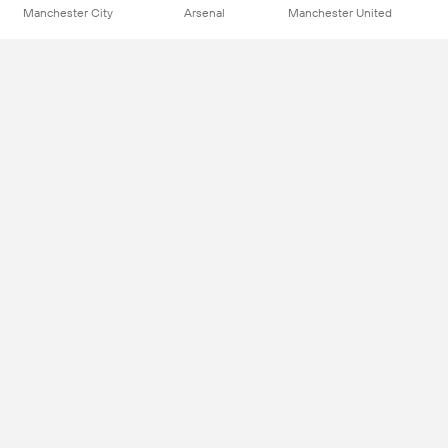
Manchester City
Arsenal
Manchester United