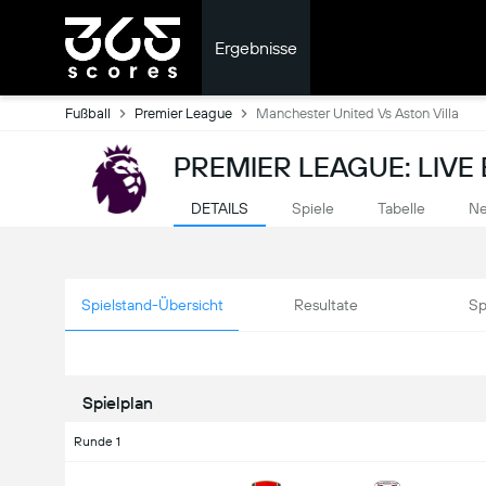
Ergebnisse
Fußball
Premier League
Manchester United Vs Aston Villa
PREMIER LEAGUE: LIVE
DETAILS
Spiele
Tabelle
Ne
Spielstand-Übersicht
Resultate
Sp
Spielplan
Runde 1