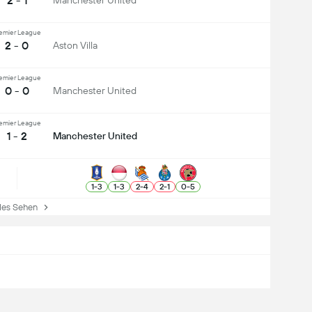
2 - 1
Manchester United
emier League
2 - 0
Aston Villa
emier League
0 - 0
Manchester United
emier League
1 - 2
Manchester United
1
-
3
1
-
3
2
-
4
2
-
1
0
-
5
es Sehen