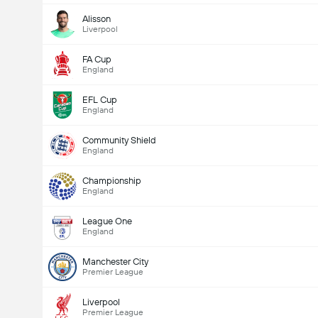
Alisson
Liverpool
FA Cup
England
EFL Cup
England
Community Shield
England
Championship
England
League One
England
Manchester City
Premier League
Liverpool
Premier League