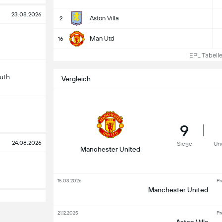
23.08.2026
Aston Villa
2
Man Utd
16
EPL Tabelle 
uth
Vergleich
9
24.08.2026
Siege
Un
Manchester United
15.03.2026
Pr
Manchester United
21.12.2025
Pr