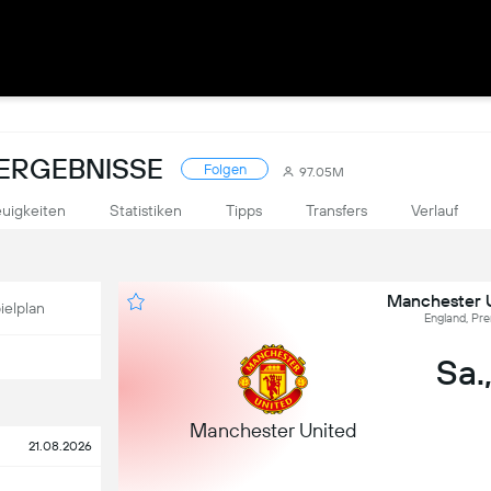
 ERGEBNISSE
Folgen
97.05M
uigkeiten
Statistiken
Tipps
Transfers
Verlauf
Manchester U
ielplan
England, Pr
Sa.,
Manchester United
21.08.2026