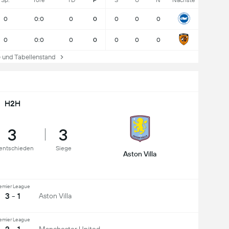
Sp.
Tore
TD
P
S
U
N
Nächste
0
0:0
0
0
0
0
0
0
0:0
0
0
0
0
0
und Tabellenstand
H2H
3
3
entschieden
Siege
Aston Villa
emier League
3 - 1
Aston Villa
emier League