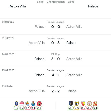
Siege
Unentschieden
Siege
Aston Villa
Palace
07.01.2026
Premier League
0 - 0
Palace
Aston Villa
31.08.2025
Premier League
0 - 3
Aston Villa
Palace
26.04.2025
FA Cup
3 - 0
Palace
Aston Villa
25.02.2025
Premier League
4 - 1
Palace
Aston Villa
23.11.2024
Premier League
2 - 2
Aston Villa
Palace
1
-
3
1
-
3
2
-
4
2
-
1
0
-
5
3
-
1
0
-
0
0
-
3
3
-
0
5
-
1