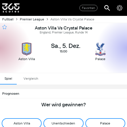
Favoriten
Fußball
Premier League
Aston Villa Vs Crystal Palace
Aston Villa Vs Crystal Palace
England, Premier League, Runde 14
Sa., 5. Dez.
15:00
Aston Villa
Palace
Spiel
Vergleich
Prognosen
Wer wird gewinnen?
Aston Villa
Unentschieden
Palace