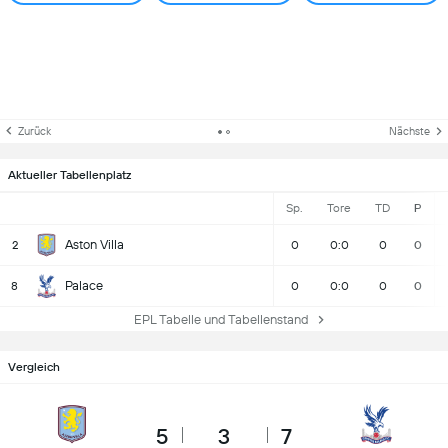
Zurück
Nächste
Aktueller Tabellenplatz
Sp.
Tore
TD
P
Aston Villa
2
0
0:0
0
0
Palace
8
0
0:0
0
0
EPL Tabelle und Tabellenstand
Vergleich
5
3
7