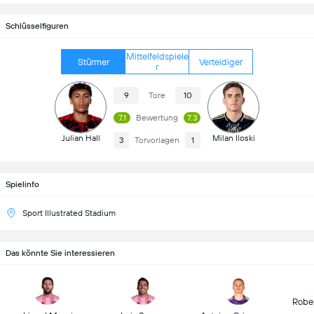
Schlüsselfiguren
Mittelfeldspiele
Stürmer
Verteidiger
r
9
Tore
10
7.1
Bewertung
7.3
Julian Hall
Milan Iloski
3
Torvorlagen
1
Spielinfo
Sport Illustrated Stadium
Das könnte Sie interessieren
Robe