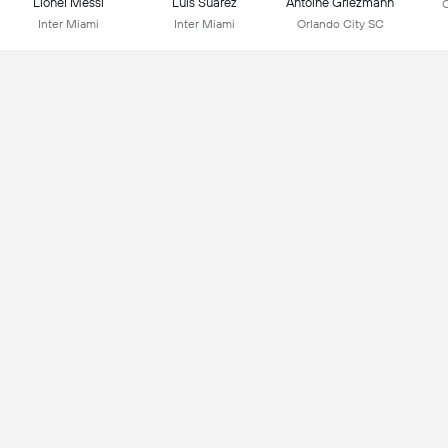
Lionel Messi
Luis Suarez
Antoine Griezmann
C
Inter Miami
Inter Miami
Orlando City SC