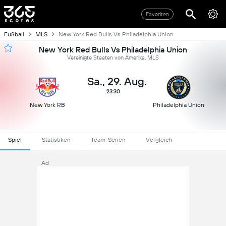
Favoriten
Fußball
MLS
New York Red Bulls Vs Philadelphia Union
New York Red Bulls Vs Philadelphia Union
Vereinigte Staaten von Amerika, MLS
Sa., 29. Aug.
23:30
New York RB
Philadelphia Union
Spiel
Statistiken
Team-Serien
Vergleich
Ad