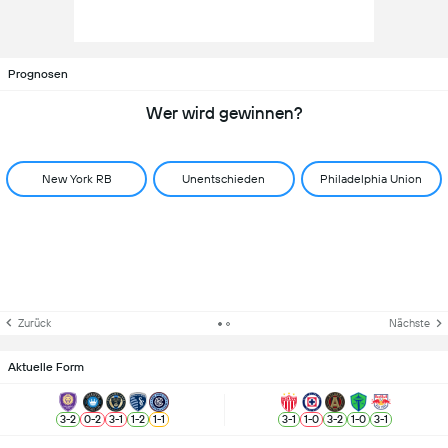
Prognosen
Wer wird gewinnen?
New York RB
Unentschieden
Philadelphia Union
Zurück
Nächste
Aktuelle Form
3
-
2
0
-
2
3
-
1
1
-
2
1
-
1
3
-
1
1
-
0
3
-
2
1
-
0
3
-
1