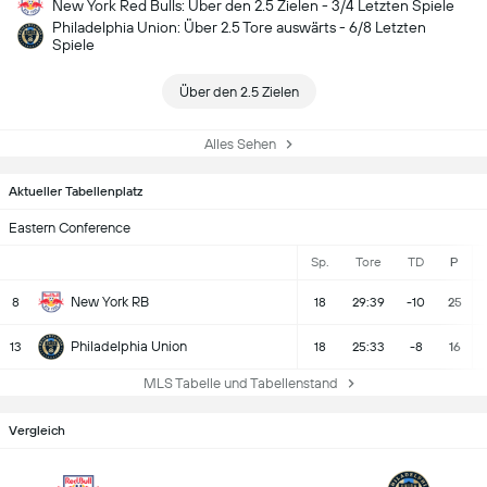
New York Red Bulls: Über den 2.5 Zielen - 3/4 Letzten Spiele
Philadelphia Union: Über 2.5 Tore auswärts - 6/8 Letzten
Spiele
Über den 2.5 Zielen
Alles Sehen
Aktueller Tabellenplatz
Eastern Conference
Sp.
Tore
TD
P
New York RB
8
18
29:39
-10
25
Philadelphia Union
13
18
25:33
-8
16
MLS Tabelle und Tabellenstand
Vergleich