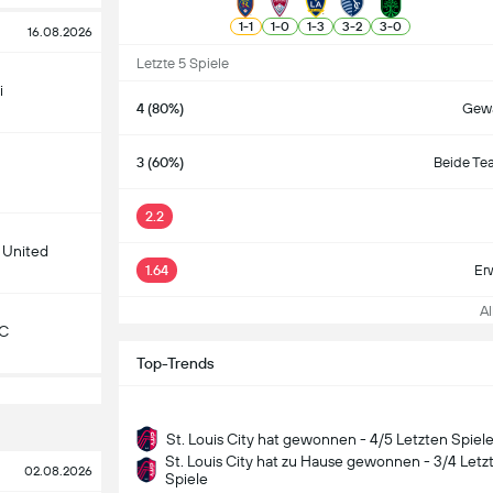
1
-
1
1
-
0
1
-
3
3
-
2
3
-
0
16.08.2026
Letzte 5 Spiele
i
4 (80%)
Gewa
3 (60%)
Beide Te
2.2
 United
1.64
Er
All
KC
Top-Trends
St. Louis City hat gewonnen - 4/5 Letzten Spiel
St. Louis City hat zu Hause gewonnen - 3/4 Letz
02.08.2026
Spiele