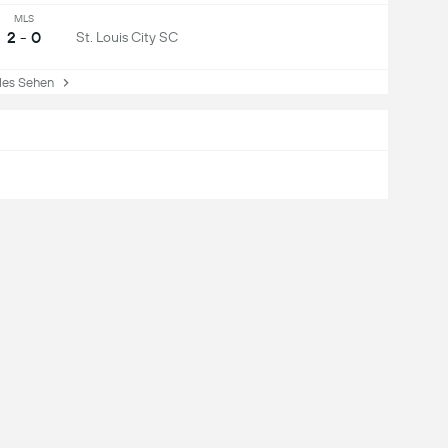
MLS
2 - 0
St. Louis City SC
es Sehen