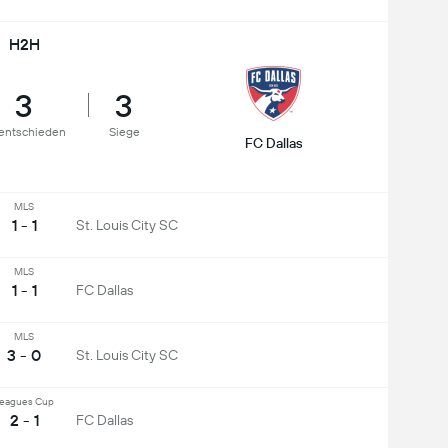
H2H
3
3
entschieden
Siege
FC Dallas
MLS
1 - 1
St. Louis City SC
MLS
1 - 1
FC Dallas
MLS
3 - 0
St. Louis City SC
eagues Cup
2 - 1
FC Dallas