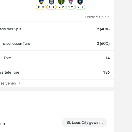
0
-
0
1
-
0
2
-
2
1
-
2
2
-
3
Letzte 5 Spiele
nn das Spiel
2 (40%)
ams schossen Tore
3 (60%)
Tore
1.4
wartete Tore
1.36
es Sehen
e
St. Louis City gewinnt
ten