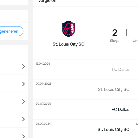
Vergleich
2
enerieren
Siege
Un
St. Louis City SC
12.04.2026
FC Dallas
07.09.2025
St. Louis City SC
20.07.2025
FC Dallas
28.07.2024
L
St. Louis City SC