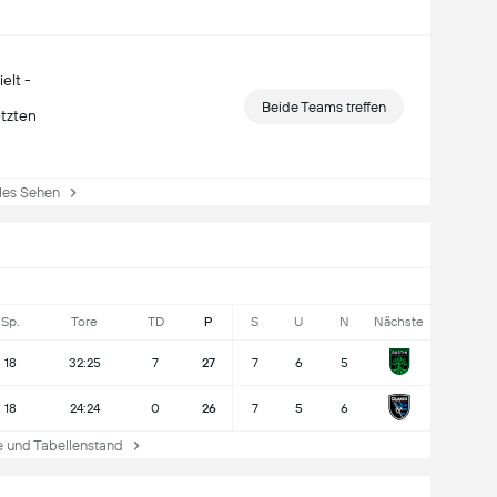
elt -
Beide Teams treffen
etzten
es Sehen
Sp.
Tore
TD
P
S
U
N
Nächste
18
32:25
7
27
7
6
5
18
24:24
0
26
7
5
6
und Tabellenstand