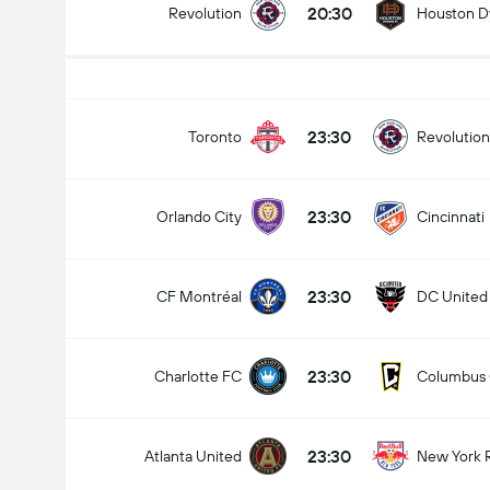
20:30
Revolution
Houston 
Gesamtanzahl Tore im Spiel (2.5)
23:30
Toronto
Revolution
23:30
Orlando City
Cincinnati
Unter
Über
23:30
CF Montréal
DC United
23:30
Charlotte FC
Columbus
23:30
Atlanta United
New York 