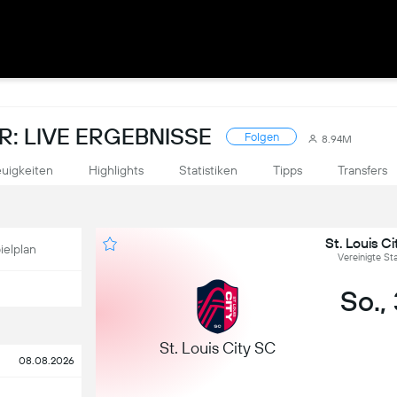
: LIVE ERGEBNISSE
Folgen
8.94M
uigkeiten
Highlights
Statistiken
Tipps
Transfers
St. Louis C
ielplan
Vereinigte S
So.,
St. Louis City SC
08.08.2026