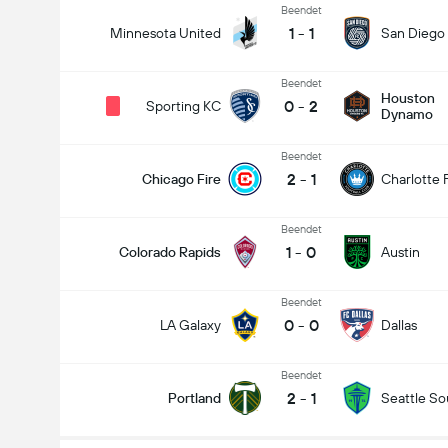
Beendet
1
-
1
Minnesota United
San Diego
Beendet
Houston
0
-
2
Sporting KC
Dynamo
Beendet
2
-
1
Chicago Fire
Charlotte 
Beendet
1
-
0
Colorado Rapids
Austin
Beendet
0
-
0
LA Galaxy
Dallas
Beendet
2
-
1
Portland
Seattle S