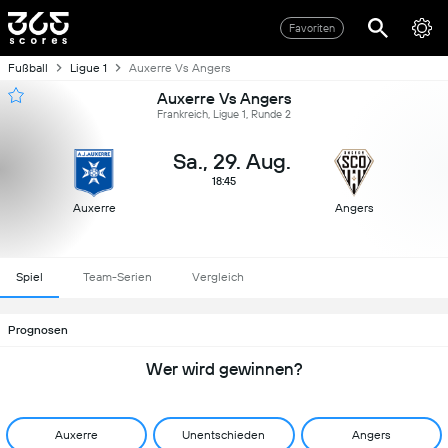
Favoriten
Fußball
Ligue 1
Auxerre Vs Angers
Auxerre Vs Angers
Frankreich, Ligue 1, Runde 2
Sa., 29. Aug.
18:45
Auxerre
Angers
Spiel
Team-Serien
Vergleich
Prognosen
Wer wird gewinnen?
Auxerre
Unentschieden
Angers