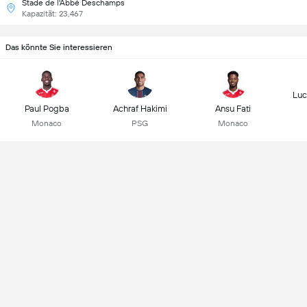
Stade de l'Abbé Deschamps
Kapazität: 23,467
Das könnte Sie interessieren
Luc
Paul Pogba
Achraf Hakimi
Ansu Fati
Monaco
PSG
Monaco