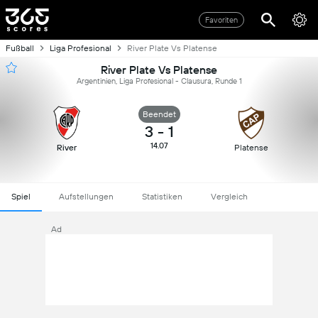
Favoriten
Fußball
Liga Profesional
River Plate Vs Platense
River Plate Vs Platense
Argentinien, Liga Profesional - Clausura, Runde 1
Beendet
3
-
1
14.07
River
Platense
Spiel
Aufstellungen
Statistiken
Vergleich
Ad