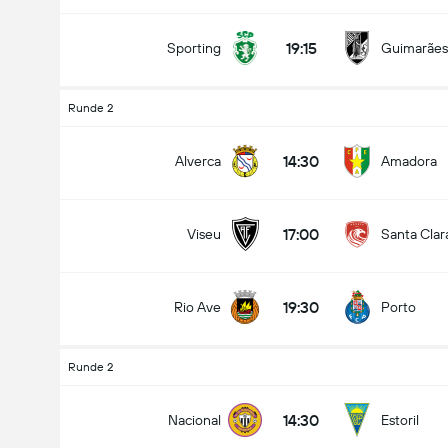
19:15
Sporting
Guimarães
Runde 2
14:30
Alverca
Amadora
17:00
Viseu
Santa Clar
19:30
Rio Ave
Porto
Runde 2
14:30
Nacional
Estoril