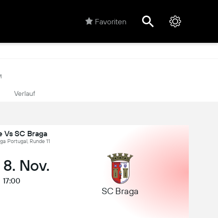
Favoriten
M
Verlauf
e Vs SC Braga
iga Portugal, Runde 11
 8. Nov.
17:00
SC Braga