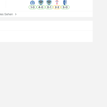
1
-
0
4
-
0
0
-
1
2
-
2
5
-
0
es Sehen