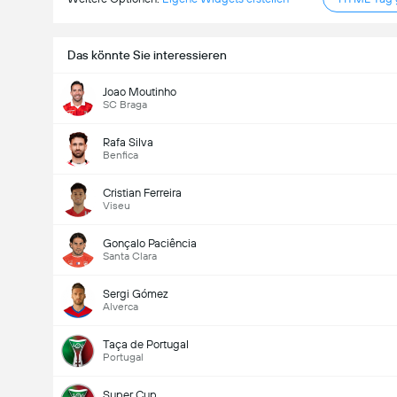
Das könnte Sie interessieren
Joao Moutinho
SC Braga
Rafa Silva
Benfica
Cristian Ferreira
Viseu
Gonçalo Paciência
Santa Clara
Sergi Gómez
Alverca
Taça de Portugal
Portugal
Super Cup