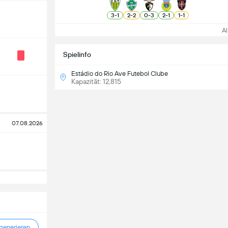
3
-
1
2
-
2
0
-
3
2
-
1
1
-
1
All
Spielinfo
Estádio do Rio Ave Futebol Clube
Kapazität: 12,815
07.08.2026
enerieren