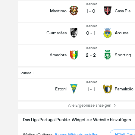
Beendet
1
-
0
Maritimo
Casa Pia
Beendet
0
-
1
Guimarães
Arouca
Beendet
2
-
2
Amadora
Sporting
Runde 1
Beendet
1
-
1
Estoril
Famalicão
Alle Ergebnisse anzeigen
Das Liga Portugal Punkte-Widget zur Website hinzufügen
Weitere Optionen:
Eigene Widgets erstellen
HTML-Tag g