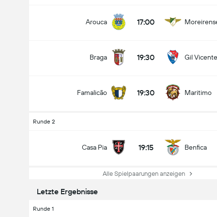
17:00
Arouca
Moreirens
19:30
Braga
Gil Vicent
19:30
Famalicão
Maritimo
Runde 2
19:15
Casa Pia
Benfica
Alle Spielpaarungen anzeigen
Letzte Ergebnisse
Runde 1