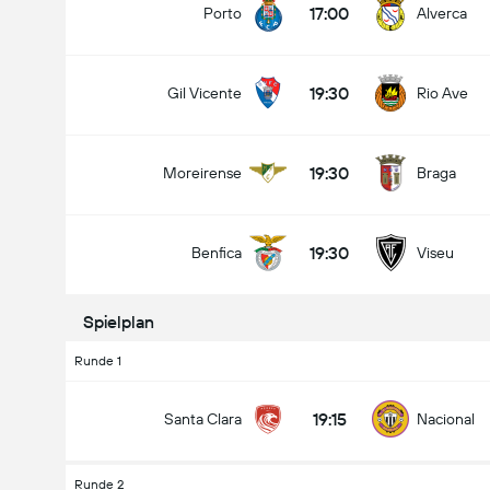
17:00
Porto
Alverca
19:30
Gil Vicente
Rio Ave
Gesamtanzahl Tore im Spiel (2.5)
19:30
Moreirense
Braga
Unter
Über
19:30
Benfica
Viseu
Spielplan
Runde 1
19:15
Santa Clara
Nacional
Runde 2