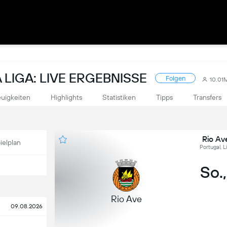
LIGA: LIVE ERGEBNISSE
Folgen
10.01
uigkeiten
Highlights
Statistiken
Tipps
Transfers
Rio Av
ielplan
Portugal, L
So.,
Rio Ave
09.08.2026