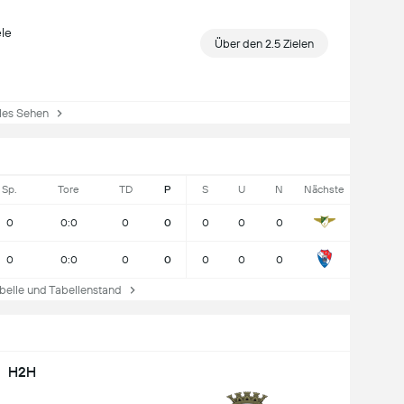
ele
Über den 2.5 Zielen
es Sehen
Sp.
Tore
TD
P
S
U
N
Nächste
0
0:0
0
0
0
0
0
0
0:0
0
0
0
0
0
elle und Tabellenstand
H2H