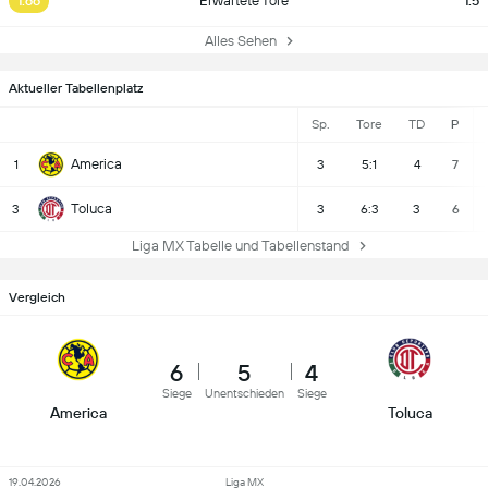
1.66
Erwartete Tore
1.5
Alles Sehen
Aktueller Tabellenplatz
Sp.
Tore
TD
P
America
1
3
5:1
4
7
Toluca
3
3
6:3
3
6
Liga MX Tabelle und Tabellenstand
Vergleich
6
5
4
Siege
Unentschieden
Siege
America
Toluca
19.04.2026
Liga MX