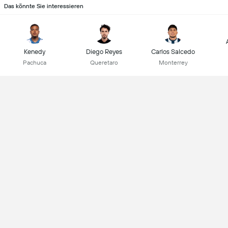
Das könnte Sie interessieren
Kenedy
Diego Reyes
Carlos Salcedo
Pachuca
Queretaro
Monterrey