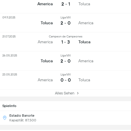
2 - 1
America
Toluca
09.11.2025
Liga MX
2 - 0
Toluca
America
21.07.2025
Campeon de Campeones
1 - 3
America
Toluca
26.05.2025
Liga MX
2 - 0
Toluca
America
23.05.2025
Liga MX
0 - 0
America
Toluca
Alles Sehen
Spielinfo
Estadio Banorte
Kapazität: 87,500