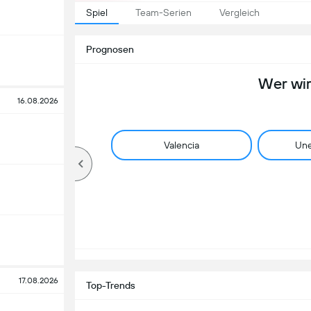
Spiel
Team-Serien
Vergleich
Prognosen
Wer wi
16.08.2026
Valencia
Une
17.08.2026
Top-Trends