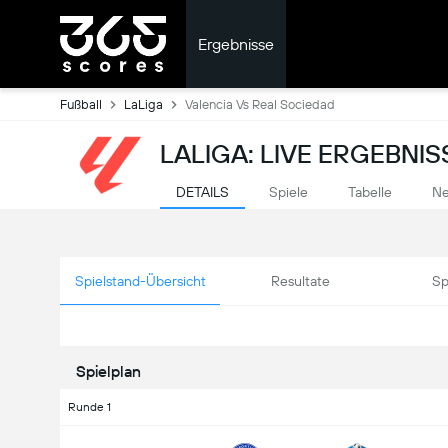
Ergebnisse
Fußball
LaLiga
Valencia Vs Real Sociedad
LALIGA: LIVE ERGEBNIS
DETAILS
Spiele
Tabelle
Ne
Spielstand-Übersicht
Resultate
Sp
Spielplan
Runde 1