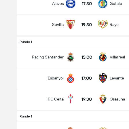
17:30
Alaves
Getafe
19:30
Sevilla
Rayo
Gesamtanzahl Tore im Spiel (2.5)
Runde 1
15:00
Racing Santander
Villarreal
Unter
Über
17:00
Espanyol
Levante
19:30
RC Celta
Osasuna
Runde 1