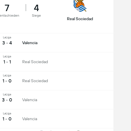
7
4
entschieden
Siege
Real Sociedad
LaLiga
3 - 4
Valencia
LaLiga
1 - 1
Real Sociedad
LaLiga
1 - 0
Real Sociedad
LaLiga
3 - 0
Valencia
LaLiga
1 - 0
Valencia