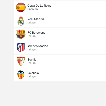
Copa De La Reina
Spanien
Real Madrid
LaLiga
FC Barcelona
LaLiga
Atletico Madrid
LaLiga
Sevilla
LaLiga
Valencia
LaLiga