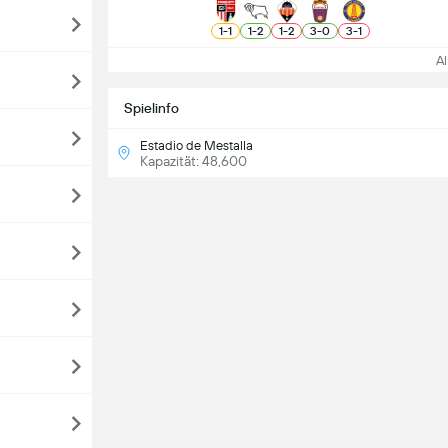
1
-
1
1
-
2
1
-
2
3
-
0
3
-
1
All
Spielinfo
Estadio de Mestalla
Kapazität: 48,600