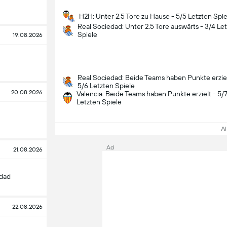
H2H: Unter 2.5 Tore zu Hause - 5/5 Letzten Spie
Real Sociedad: Unter 2.5 Tore auswärts - 3/4 Le
Spiele
19.08.2026
Real Sociedad: Beide Teams haben Punkte erziel
5/6 Letzten Spiele
20.08.2026
Valencia: Beide Teams haben Punkte erzielt - 5/
Letzten Spiele
All
Ad
21.08.2026
edad
22.08.2026