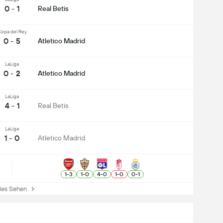
0 - 1
Real Betis
opa del Rey
0 - 5
Atletico Madrid
LaLiga
0 - 2
Atletico Madrid
LaLiga
4 - 1
Real Betis
LaLiga
1 - 0
Atletico Madrid
1
-
3
1
-
0
4
-
0
1
-
0
0
-
1
es Sehen