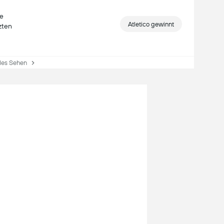
le
Atletico gewinnt
zten
es Sehen