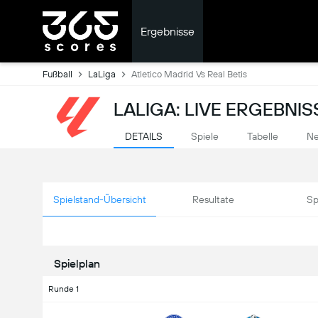
Ergebnisse
Fußball
LaLiga
Atletico Madrid Vs Real Betis
LALIGA: LIVE ERGEBNIS
DETAILS
Spiele
Tabelle
Ne
Spielstand-Übersicht
Resultate
Sp
Spielplan
Runde 1