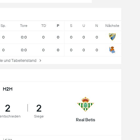
Sp.
Tore
TD
P
S
U
N
Nächste
0
0:0
0
0
0
0
0
0
0:0
0
0
0
0
0
e und Tabellenstand
H2H
2
2
entschieden
Siege
Real Betis
LaLiga