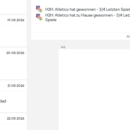
H2H: Atletico hat gewonnen - 3/4 Letzten Spie
H2H: Atletico hat zu Hause gewonnen - 3/4 Let
Spiele
19.08.2026
All
Ad
20.08.2026
21.08.2026
edad
22.08.2026