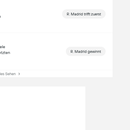
R. Madrid trifft zuerst
n
ele
R. Madrid gewinnt
etzten
es Sehen