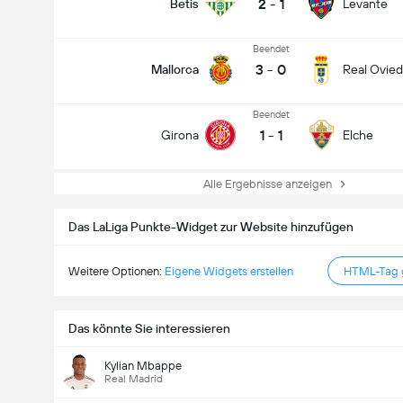
2
-
1
Betis
Levante
Beendet
3
-
0
Mallorca
Real Ovie
Beendet
1
-
1
Girona
Elche
Alle Ergebnisse anzeigen
Das LaLiga Punkte-Widget zur Website hinzufügen
Weitere Optionen:
Eigene Widgets erstellen
HTML-Tag g
Das könnte Sie interessieren
Kylian Mbappe
Real Madrid