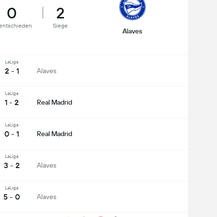
0
2
entschieden
Siege
Alaves
LaLiga
2 - 1
Alaves
LaLiga
1 - 2
Real Madrid
LaLiga
0 - 1
Real Madrid
LaLiga
3 - 2
Alaves
LaLiga
5 - 0
Alaves