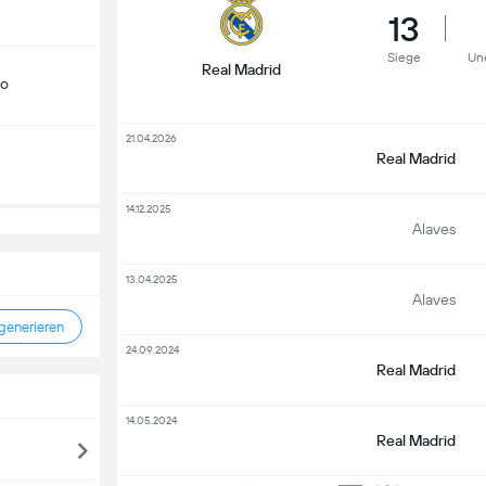
13
Siege
Un
Real Madrid
do
21.04.2026
Real Madrid
14.12.2025
Alaves
13.04.2025
Alaves
enerieren
24.09.2024
Real Madrid
14.05.2024
Real Madrid