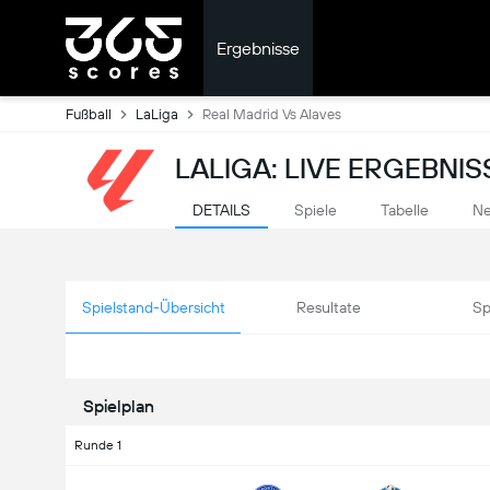
Ergebnisse
Fußball
LaLiga
Real Madrid Vs Alaves
LALIGA: LIVE ERGEBNIS
DETAILS
Spiele
Tabelle
Ne
Spielstand-Übersicht
Resultate
Sp
Spielplan
Runde 1