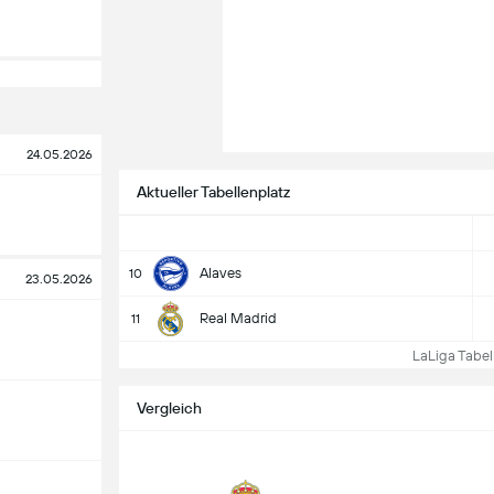
24.05.2026
Aktueller Tabellenplatz
Alaves
10
23.05.2026
Real Madrid
11
LaLiga Tabell
Vergleich