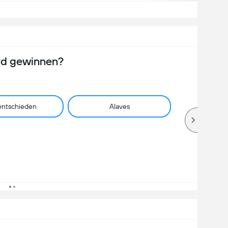
rd gewinnen?
ntschieden
Alaves