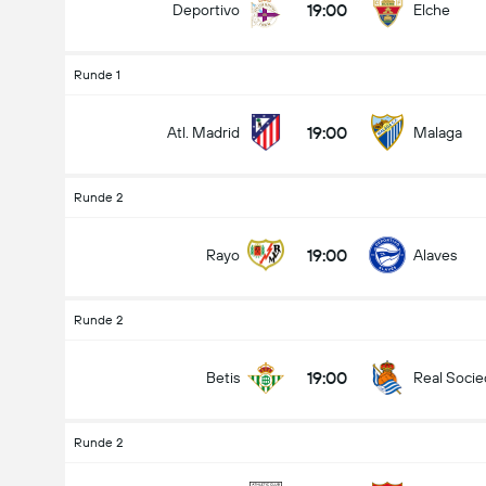
19:00
Deportivo
Elche
Runde 1
19:00
Atl. Madrid
Malaga
Runde 2
19:00
Rayo
Alaves
Runde 2
19:00
Betis
Real Soci
Runde 2