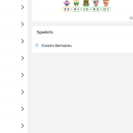
2
-
2
4
-
1
1
-
0
4
-
2
0
-
1
All
Spielinfo
Estadio Bernabéu