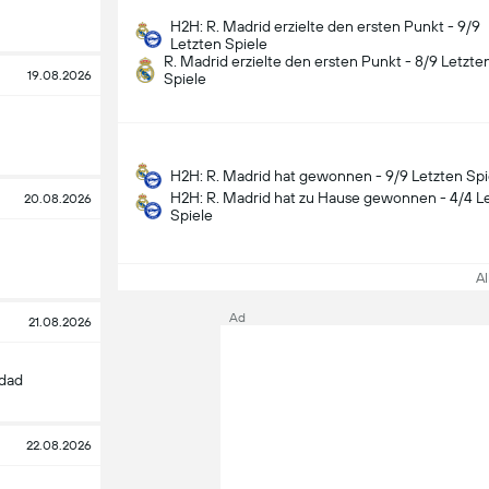
H2H: R. Madrid erzielte den ersten Punkt - 9/9
Letzten Spiele
R. Madrid erzielte den ersten Punkt - 8/9 Letzte
19.08.2026
Spiele
H2H: R. Madrid hat gewonnen - 9/9 Letzten Spi
H2H: R. Madrid hat zu Hause gewonnen - 4/4 L
20.08.2026
Spiele
All
Ad
21.08.2026
edad
22.08.2026