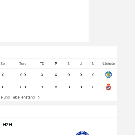
Sp.
Tore
TD
P
S
U
N
Nächste
0
0:0
0
0
0
0
0
0
0:0
0
0
0
0
0
e und Tabellenstand
H2H