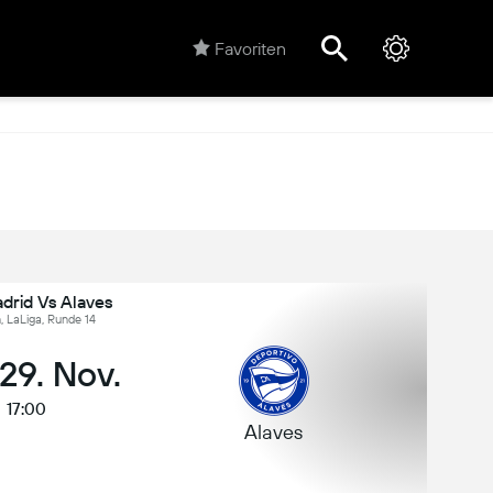
Favoriten
drid Vs Alaves
, LaLiga, Runde 14
 29. Nov.
17:00
Alaves