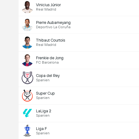
Vinicius Júnior
Real Madrid
Pierre Aubameyang
Deportivo La Coruña
Thibaut Courtois
Real Madrid
Frenkie de Jong
FC Barcelona
Copa del Rey
Spanien
Super Cup
Spanien
LaLiga 2
Spanien
Liga F
Spanien