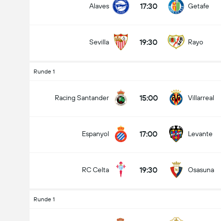
17:30
Alaves
Getafe
19:30
Sevilla
Rayo
Gesamtanzahl Tore im Spiel (2.5)
Runde 1
15:00
Racing Santander
Villarreal
Unter
Über
17:00
Espanyol
Levante
19:30
RC Celta
Osasuna
Runde 1