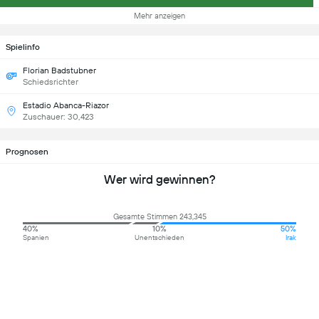
Mehr anzeigen
Spielinfo
Florian Badstubner
Schiedsrichter
Estadio Abanca-Riazor
Zuschauer: 30,423
Prognosen
Wer wird gewinnen?
Gesamte Stimmen 243,345
40%
10%
50%
Spanien
Unentschieden
Irak