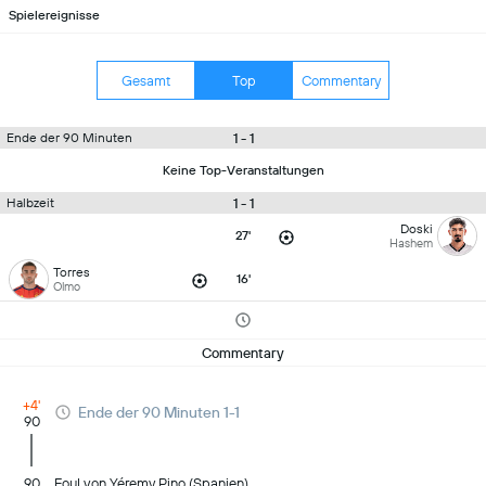
Spielereignisse
Gesamt
Top
Commentary
1 - 1
Ende der 90 Minuten
Keine Top-Veranstaltungen
1 - 1
Halbzeit
Doski
27'
Hashem
Torres
16'
Olmo
Commentary
+4'
Ende der 90 Minuten 1-1
90
90
Foul von Yéremy Pino (Spanien).