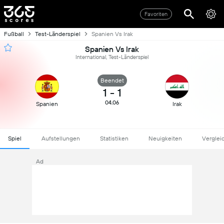
Favoriten
Fußball
Test-Länderspiel
Spanien Vs Irak
Spanien Vs Irak
International, Test-Länderspiel
Beendet
1
-
1
04.06
Spanien
Irak
Spiel
Aufstellungen
Statistiken
Neuigkeiten
Verglei
Ad