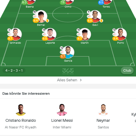
8.0
7.5
8.5
Baena
Olmo
Torres
18
9
6.4
6.6
Bernal
Gavi
3
14
16
12
6.7
6.5
6.7
6.4
Grimaldo
Laporte
Martín
Porro
13
5.7
Garcia
4 - 2 - 3 - 1
Club
Alles Sehen
Das könnte Sie interessieren
Ky
Cristiano Ronaldo
Lionel Messi
Neymar
Al Nassr FC Riyadh
Inter Miami
Santos