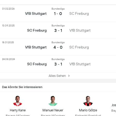
01.02.2026
Bundesliga
1 - 0
VfB Stuttgart
SC Freiburg
13.09.2025
Bundesliga
3 - 1
SC Freiburg
VfB Stuttgart
18.01.2025
Bundesliga
4 - 0
VfB Stuttgart
SC Freiburg
24.08.2024
Bundesliga
3 - 1
SC Freiburg
VfB Stuttgart
Alles Sehen
Das könnte Sie interessieren
Jo
Harry Kane
Manuel Neuer
Mario Götze
Ba
Bayern München
Bayern München
Eintracht Frankfurt