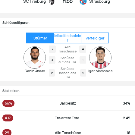
11:00
SC Freiburg
Strasbourg
Schlüsselfiguren
Mittelfeldspiele
Stürmer
Verteidiger
r
Alle
7
4
Torschüsse
Schüsse
3
1
auf das Tor
Schüsse
Deniz Undav
Igor Matanovic
2
neben das
2
Tor
Statistiken
66%
Ballbesitz
34%
4.17
Erwartete Tore
2.45
29
Alle Torschüsse
18