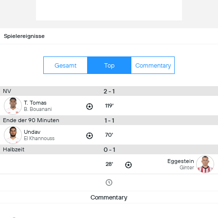
Spielereignisse
Gesamt
Top
Commentary
2 - 1
NV
T. Tomas
119'
B. Bouanani
1 - 1
Ende der 90 Minuten
Undav
70'
El Khannouss
0 - 1
Halbzeit
Eggestein
28'
Ginter
Commentary