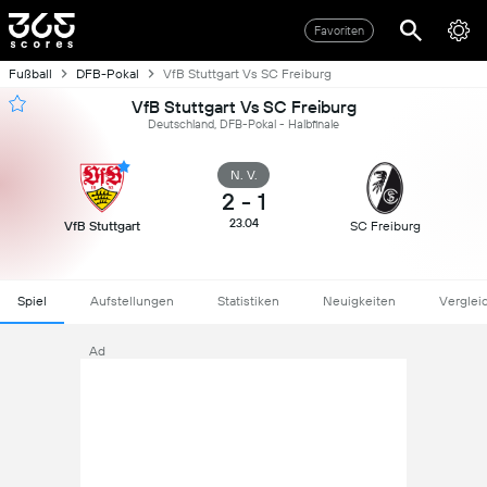
Favoriten
Fußball
DFB-Pokal
VfB Stuttgart Vs SC Freiburg
VfB Stuttgart Vs SC Freiburg
Deutschland, DFB-Pokal - Halbfinale
N. V.
2
-
1
23.04
VfB Stuttgart
SC Freiburg
Spiel
Aufstellungen
Statistiken
Neuigkeiten
Verglei
Ad