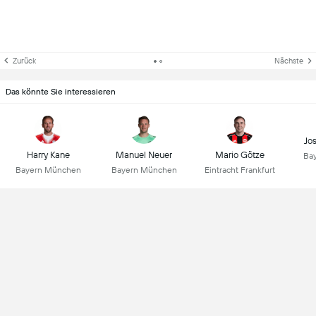
Zurück
Nächste
Das könnte Sie interessieren
Jo
Harry Kane
Manuel Neuer
Mario Götze
Ba
Bayern München
Bayern München
Eintracht Frankfurt