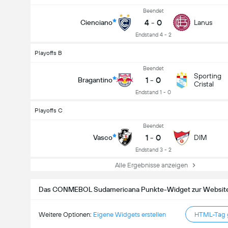
Beendet
4
-
0
Cienciano
Lanus
Endstand 4 - 2
Playoffs B
Beendet
Sporting
1
-
0
Bragantino
Cristal
Endstand 1 - 0
Playoffs C
Beendet
1
-
0
Vasco
DIM
Endstand 3 - 2
Alle Ergebnisse anzeigen
Das CONMEBOL Sudamericana Punkte-Widget zur Website
Weitere Optionen:
Eigene Widgets erstellen
HTML-Tag g