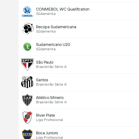
Gesamtanzahl Tore im Spiel (2.5)
CONMEBOL WC Qualification
Südamerika
Recopa Sudamericana
Südamerika
Sudamericano U20
Südamerika
São Paulo
Brasileirão Série A
Santos
Brasileirão Série A
Atlético Mineiro
Brasileirão Série A
River Plate
Liga Profesional
Boca Juniors
Liga Profesional