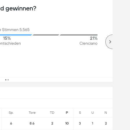
rd gewinnen?
 Stimmen 5,565
15%
21%
ntschieden
Cienciano
Sp.
Tore
TD
P
S
U
N
6
8:6
2
10
3
1
2