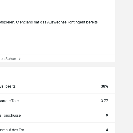
erspielen. Cienciano hat das Auswechselkontingent bereits
es Sehen
Ballbesitz
38%
artete Tore
0.77
e Torschüsse
9
se auf das Tor
4