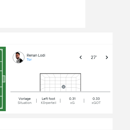
Renan Lodi
27'
Tor
Vorlage
Left foot
0.31
0.33
Situation
Körperteil
xG
xGOT