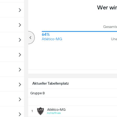
Wer wi
Gesamte
68%
64%
Über
Atlético-MG
Une
Aktueller Tabellenplatz
Gruppe B
Atlético-MG
1
Achtelfinale