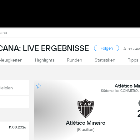
iano
NA: LIVE ERGEBNISSE
Folgen
33.64
Neuigkeiten
Highlights
Runden
Statistiken
Tipps
Atlético Mi
ielplan
Südamerika, CONMEBOL S
Atlético Mineiro
11.08.2026
(Brasilien)