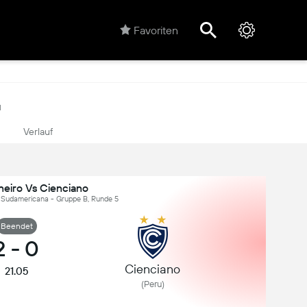
Favoriten
M
Verlauf
neiro Vs Cienciano
udamericana - Gruppe B, Runde 5
Beendet
2
-
0
Cienciano
21.05
(Peru)