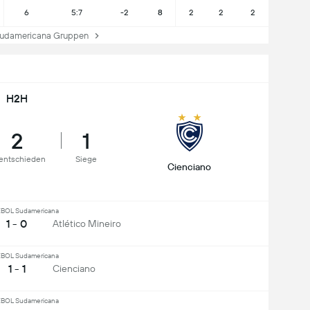
6
5:7
-2
8
2
2
2
americana Gruppen
H2H
2
1
entschieden
Siege
Cienciano
OL Sudamericana
1 - 0
Atlético Mineiro
OL Sudamericana
1 - 1
Cienciano
OL Sudamericana