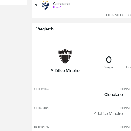
Cienciano
2
Playoff
CONMEBOL Sud
Vergleich
0
Siege
Un
Atlético Mineiro
30.04.2026
CONMEB
Cienciano
30.05.2025
CONMEB
Atlético Mineiro
02.04.2025
CONMEB