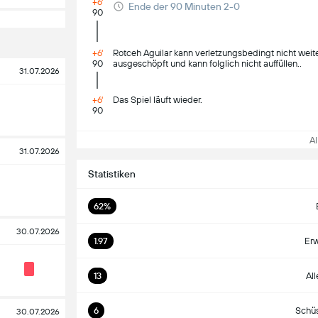
+6'
Ende der 90 Minuten 2-0
90
+6'
Rotceh Aguilar kann verletzungsbedingt nicht weit
90
ausgeschöpft und kann folglich nicht auffüllen..
31.07.2026
+6'
Das Spiel läuft wieder.
90
All
31.07.2026
Statistiken
62%
30.07.2026
1.97
Erw
13
All
6
Schüs
30.07.2026