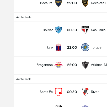
22:00
Boca Jrs.
Recoleta 
Achtelfinale
00:30
Bolívar
São Paulo
22:00
Tigre
Torque
22:00
Bragantino
Atlético-
Achtelfinale
00:30
Santa Fe
River