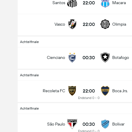
22:00
Santos
Macara
22:00
Vasco
Olimpia
Achtelfinale
00:30
Cienciano
Botafogo
Achtelfinale
22:00
Recoleta FC
Boca Jrs.
Endstand 0 - 0
Achtelfinale
00:30
São Paulo
Bolívar
Endstand 0 - 0