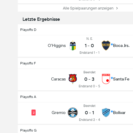
Alle Spielpaarungen anzeigen
Letzte Ergebnisse
Playoffs D
N. E.
1
-
0
O'Higgins
Boca Jrs.
Endstand 1 - 1
Playoffs F
Beendet
0
-
3
Caracas
Santa Fe
Endstand 0 - 5
Playoffs A
Beendet
0
-
1
Gremio
Bolívar
2
Endstand 2 - 4
Playoffs G