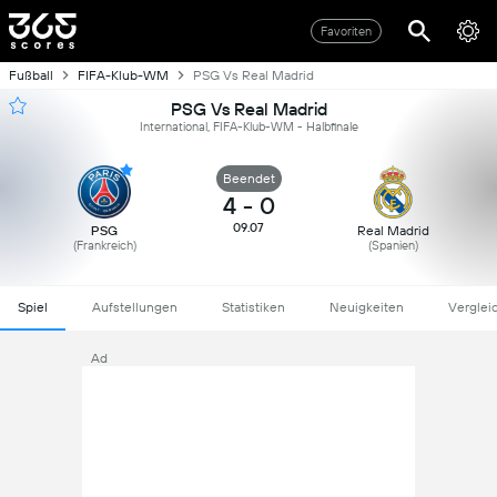
Favoriten
Fußball
FIFA-Klub-WM
PSG Vs Real Madrid
PSG Vs Real Madrid
International, FIFA-Klub-WM - Halbfinale
Beendet
4
-
0
09.07
PSG
Real Madrid
(Frankreich)
(Spanien)
Spiel
Aufstellungen
Statistiken
Neuigkeiten
Verglei
Ad