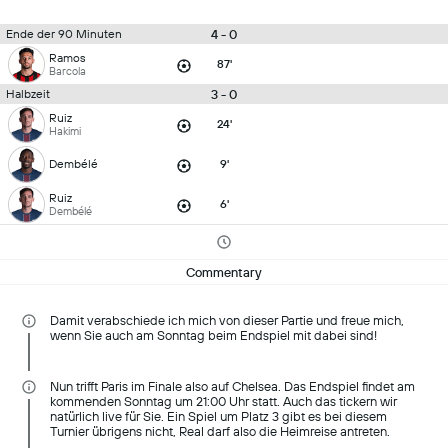
4 - 0
Ende der 90 Minuten
Ramos
87'
Barcola
3 - 0
Halbzeit
Ruiz
24'
Hakimi
Dembélé
9'
Ruiz
6'
Dembélé
Commentary
Damit verabschiede ich mich von dieser Partie und freue mich,
wenn Sie auch am Sonntag beim Endspiel mit dabei sind!
Nun trifft Paris im Finale also auf Chelsea. Das Endspiel findet am
kommenden Sonntag um 21:00 Uhr statt. Auch das tickern wir
natürlich live für Sie. Ein Spiel um Platz 3 gibt es bei diesem
Turnier übrigens nicht, Real darf also die Heimreise antreten.