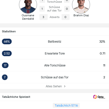
1
0
Torschüsse
Schüsse
1
0
auf das Tor
Ousmane
Brahim Diaz
3
Abseits
0
Dembélé
Statistiken
68%
Ballbesitz
32%
2.52
Erwartete Tore
0.71
17
Alle Torschüsse
11
7
Schüsse auf das Tor
2
Alles Sehen
Tatsächliche Spielzeit
Tatsächlich 57:16