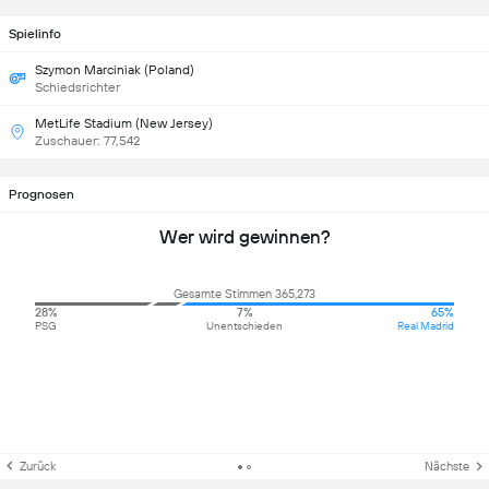
Spielinfo
Szymon Marciniak (Poland)
Schiedsrichter
MetLife Stadium (New Jersey)
Zuschauer: 77,542
Prognosen
Wer wird gewinnen?
Gesamte Stimmen 365,273
28%
7%
65%
PSG
Unentschieden
Real Madrid
Zurück
Nächste