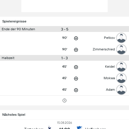
Spielereignisse
3 - 5
Ende der 90 Minuten
90'
Petkov
90'
Zimmerschied
1 - 3
Halbzeit
45'
Keidel
45'
Mokwa
45'
Adam
Nächstes Spiel
15.08.2026