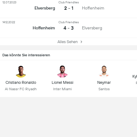
12.07.2023
Club Friendlies
2 - 1
Elversberg
Hoffenheim
14.12.2022
Club Friendlies
4 - 3
Hoffenheim
Elversberg
Alles Sehen
Das könnte Sie interessieren
Ky
Cristiano Ronaldo
Lionel Messi
Neymar
Al Nassr FC Riyadh
Inter Miami
Santos