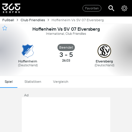
Favoriten
Fußball
Club Friendlies
Hoffenheim Vs SV 07 Elversberg
Hoffenheim Vs SV 07 Elversberg
International, Club Friendlies
Beendet
3
-
5
26.03
Hoffenheim
Elversberg
(Deutschland)
(Deutschland)
Spiel
Statistiken
Vergleich
Ad