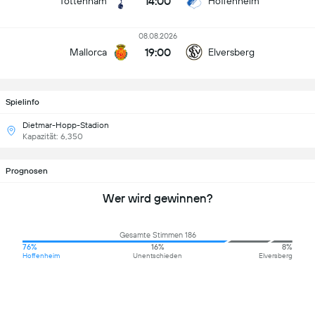
14:00
Tottenham
Hoffenheim
08.08.2026
19:00
Mallorca
Elversberg
Spielinfo
Dietmar-Hopp-Stadion
Kapazität: 6,350
Prognosen
Wer wird gewinnen?
Gesamte Stimmen 186
76%
16%
8%
Hoffenheim
Unentschieden
Elversberg