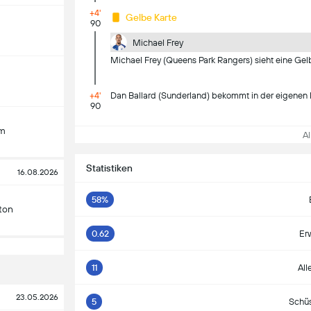
+4'
Gelbe Karte
90
Michael Frey
Michael Frey (Queens Park Rangers) sieht eine Gelb
+4'
Dan Ballard (Sunderland) bekommt in der eigenen 
90
am
All
Statistiken
16.08.2026
58%
ton
0.62
Er
11
All
23.05.2026
5
Schüs