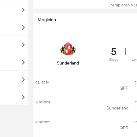
Championship Tab
Vergleich
5
Siege
Un
Sunderland
02.11.2024
C
QPR
16.03.2024
C
Sunderland
16.09.2023
C
QPR