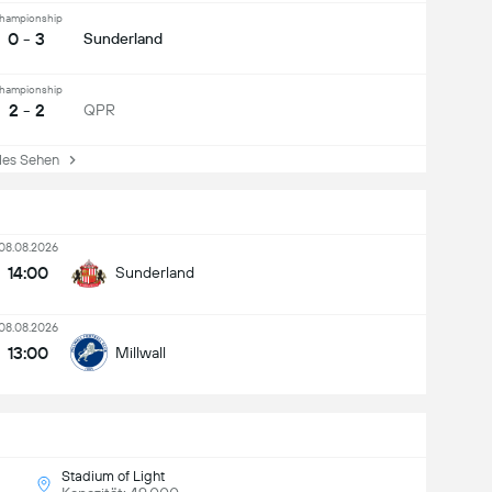
hampionship
0 - 3
Sunderland
hampionship
2 - 2
QPR
es Sehen
08.08.2026
14:00
Sunderland
08.08.2026
13:00
Millwall
Stadium of Light