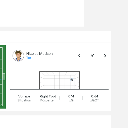
Nicolas Madsen
5'
Tor
Vorlage
Right Foot
0.14
0.64
Situation
Körperteil
xG
xGOT