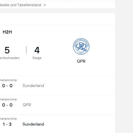
elle und Tabellenstand
H2H
5
4
entschieden
Siege
QPR
hampionship
0 - 0
Sunderland
hampionship
0 - 0
QPR
hampionship
1 - 3
Sunderland