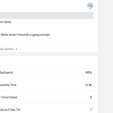
e Karte.
Hälfte einen Freistoß zugesprochen.
es Sehen
Ballbesitz
42%
wartete Tore
0.36
e Torschüsse
5
se auf das Tor
1