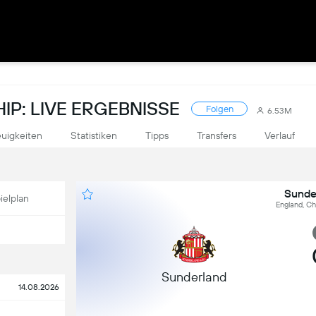
P: LIVE ERGEBNISSE
Folgen
6.53M
uigkeiten
Statistiken
Tipps
Transfers
Verlauf
Sunde
ielplan
England, C
Sunderland
14.08.2026