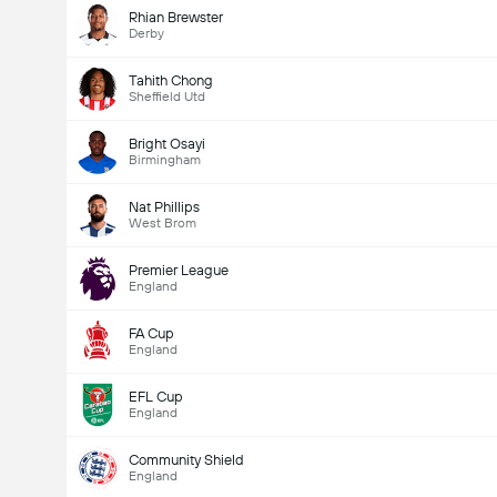
Rhian Brewster
Gesamtanzahl Tore im Spiel (2.5)
Derby
Tahith Chong
Sheffield Utd
Bright Osayi
Birmingham
Nat Phillips
West Brom
Premier League
England
FA Cup
England
EFL Cup
England
Community Shield
England