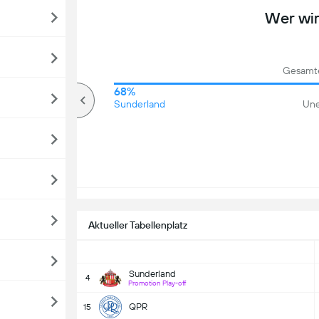
Wer wi
Gesamte
77%
68%
Über
Sunderland
Une
Aktueller Tabellenplatz
Sunderland
4
Promotion Play-off
QPR
15