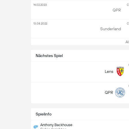
14.02.2023
C
QPR
13.08.2022
C
Sunderland
All
Nächstes Spiel
Lens
QPR
Spielinfo
Anthony Backhouse