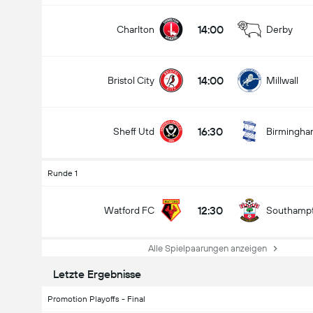
14:00
Charlton
Derby
14:00
Bristol City
Millwall
16:30
Sheff Utd
Birmingh
Runde 1
12:30
Watford FC
Southamp
Alle Spielpaarungen anzeigen
Letzte Ergebnisse
Promotion Playoffs - Final