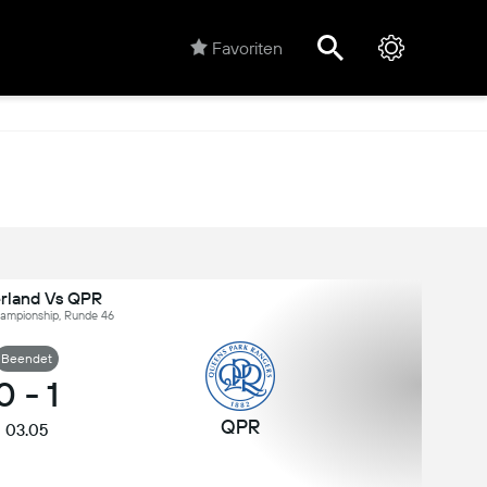
Favoriten
rland Vs QPR
hampionship, Runde 46
Beendet
0
-
1
QPR
03.05