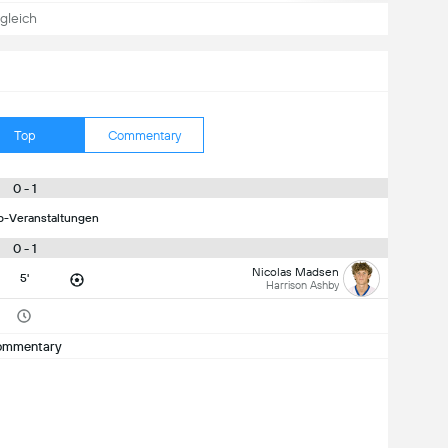
gleich
Top
Commentary
0 - 1
p-Veranstaltungen
0 - 1
Nicolas Madsen
5'
Harrison Ashby
ommentary