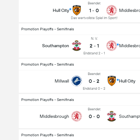
Beendet
1
-
0
Hull City
Middlesbr
Das wertvollste Spiel im Sport!
Promotion Playoffs - Semifinals
N. V.
2
-
1
Southampton
Middlesbr
Endstand 2 - 1
Promotion Playoffs - Semifinals
Beendet
0
-
2
Millwall
Hull City
Endstand 0 - 2
Promotion Playoffs - Semifinals
Beendet
0
-
0
Middlesbrough
Southamp
Promotion Playoffs - Semifinals