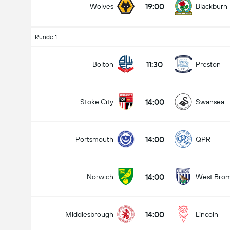
19:00
Wolves
Blackburn
Runde 1
11:30
Bolton
Preston
14:00
Stoke City
Swansea
14:00
Portsmouth
QPR
14:00
Norwich
West Bro
14:00
Middlesbrough
Lincoln