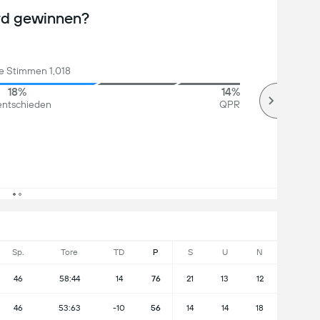
rd gewinnen?
 Stimmen 1,018
18%
14%
ntschieden
QPR
Sp.
Tore
TD
P
S
U
N
46
58:44
14
76
21
13
12
46
53:63
-10
56
14
14
18