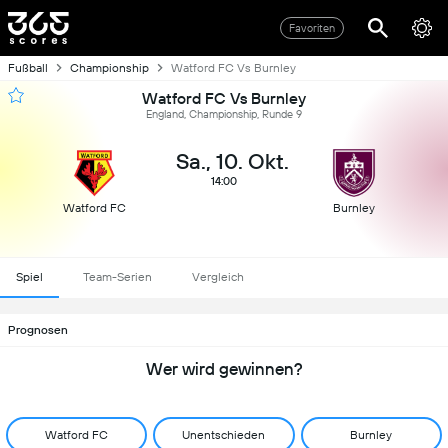
Favoriten
Fußball
Championship
Watford FC Vs Burnley
Watford FC Vs Burnley
England, Championship, Runde 9
Sa., 10. Okt.
14:00
Watford FC
Burnley
Spiel
Team-Serien
Vergleich
Prognosen
Wer wird gewinnen?
Watford FC
Unentschieden
Burnley