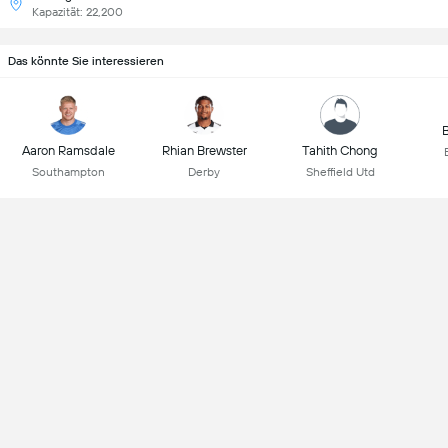
Kapazität: 22,200
Das könnte Sie interessieren
B
Aaron Ramsdale
Rhian Brewster
Tahith Chong
Southampton
Derby
Sheffield Utd