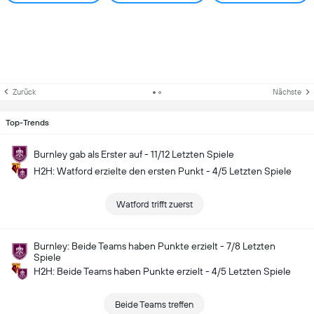
Zurück
Nächste
Top-Trends
Burnley gab als Erster auf - 11/12 Letzten Spiele
H2H: Watford erzielte den ersten Punkt - 4/5 Letzten Spiele
Watford trifft zuerst
Burnley: Beide Teams haben Punkte erzielt - 7/8 Letzten
Spiele
H2H: Beide Teams haben Punkte erzielt - 4/5 Letzten Spiele
Beide Teams treffen