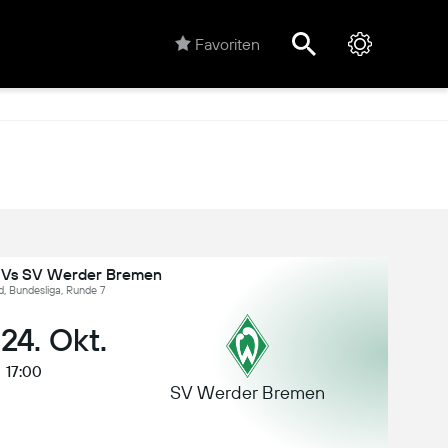
Favoriten
5 Vs SV Werder Bremen
, Bundesliga, Runde 7
 24. Okt.
17:00
SV Werder Bremen