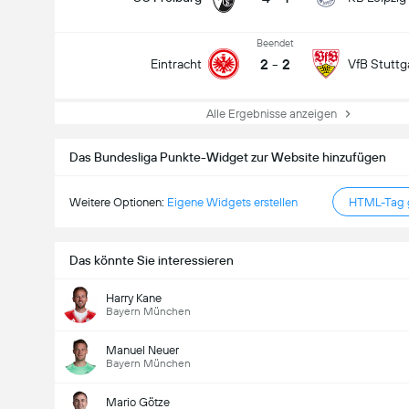
Beendet
2
-
2
Eintracht
VfB Stuttg
Alle Ergebnisse anzeigen
Das Bundesliga Punkte-Widget zur Website hinzufügen
Weitere Optionen:
Eigene Widgets erstellen
HTML-Tag g
Das könnte Sie interessieren
Harry Kane
Bayern München
Manuel Neuer
Bayern München
Mario Götze