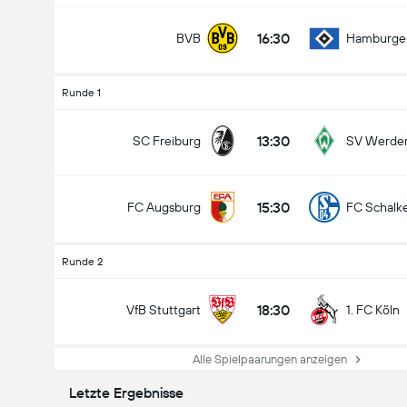
16:30
BVB
Hamburge
Runde 1
13:30
SC Freiburg
SV Werde
15:30
FC Augsburg
FC Schalk
Runde 2
18:30
VfB Stuttgart
1. FC Köln
Alle Spielpaarungen anzeigen
Letzte Ergebnisse