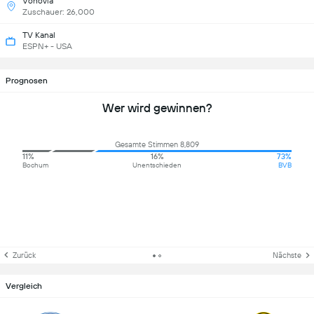
Vonovia
Zuschauer: 26,000
TV Kanal
ESPN+ - USA
Prognosen
Wer wird gewinnen?
Gesamte Stimmen 8,809
11%
16%
73%
Bochum
Unentschieden
BVB
Zurück
Nächste
Vergleich