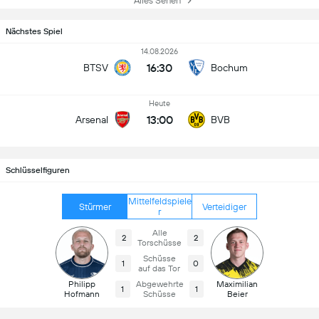
Alles Sehen
Nächstes Spiel
14.08.2026
16:30
BTSV
Bochum
Heute
13:00
Arsenal
BVB
Schlüsselfiguren
Mittelfeldspiele
Stürmer
Verteidiger
r
Alle
2
2
Torschüsse
Schüsse
1
0
auf das Tor
Philipp
Abgewehrte
Maximilian
1
1
Hofmann
Schüsse
Beier