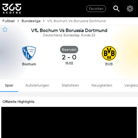
Favoriten
Fußball
Bundesliga
VfL Bochum Vs Borussia Dortmund
VfL Bochum Vs Borussia Dortmund
Deutschland, Bundesliga, Runde 22
Beendet
2
-
0
15.02
Bochum
BVB
Spiel
Aufstellungen
Statistiken
Neuigkeiten
Verglei
Offizielle Highlights