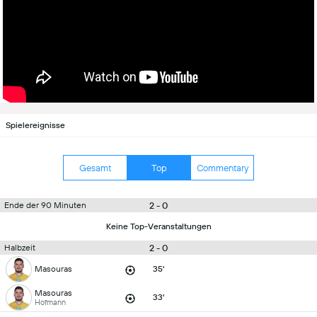
Spielereignisse
Gesamt
Top
Commentary
2 - 0
Ende der 90 Minuten
Keine Top-Veranstaltungen
2 - 0
Halbzeit
Masouras
35'
Masouras
33'
Hofmann