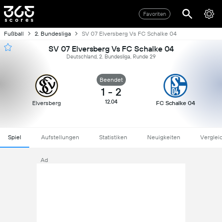
Favoriten
Fußball
2. Bundesliga
SV 07 Elversberg Vs FC Schalke 04
SV 07 Elversberg Vs FC Schalke 04
Deutschland, 2. Bundesliga, Runde 29
Beendet
1
-
2
12.04
Elversberg
FC Schalke 04
Spiel
Aufstellungen
Statistiken
Neuigkeiten
Verglei
Ad