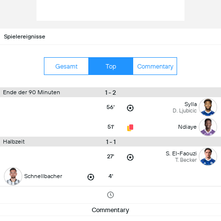
Spielereignisse
Gesamt
Top
Commentary
1 - 2
Ende der 90 Minuten
Sylla
56'
D. Ljubicic
51'
Ndiaye
1 - 1
Halbzeit
S. El-Faouzi
27'
T. Becker
Schnellbacher
4'
Commentary