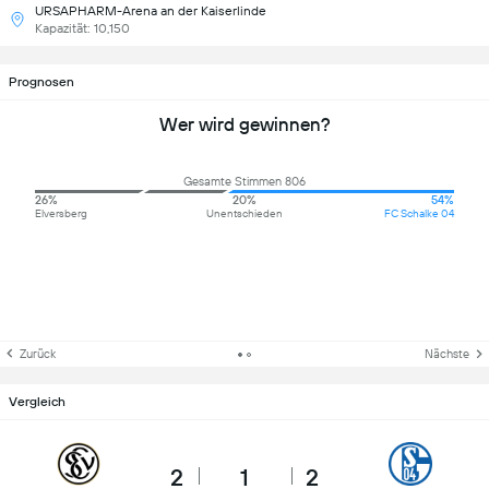
URSAPHARM-Arena an der Kaiserlinde
Kapazität: 10,150
Prognosen
Wer wird gewinnen?
Gesamte Stimmen 806
26%
20%
54%
Elversberg
Unentschieden
FC Schalke 04
Zurück
Nächste
Vergleich
2
1
2