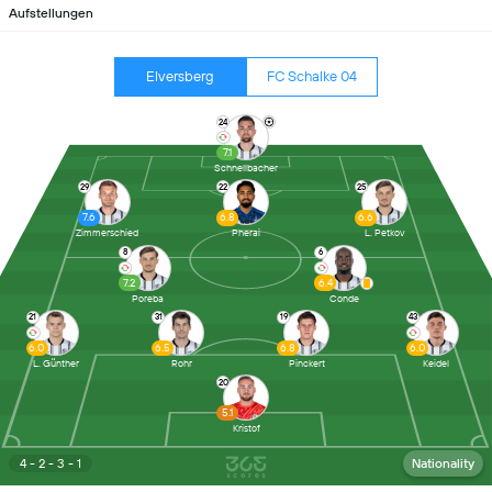
Aufstellungen
Elversberg
FC Schalke 04
24
7.1
Schnellbacher
29
22
25
7.6
6.8
6.6
Zimmerschied
Pherai
L. Petkov
8
6
7.2
6.4
Poreba
Conde
21
31
19
43
6.0
6.5
6.8
6.0
L. Günther
Rohr
Pinckert
Keidel
20
5.1
Kristof
4 - 2 - 3 - 1
Nationality