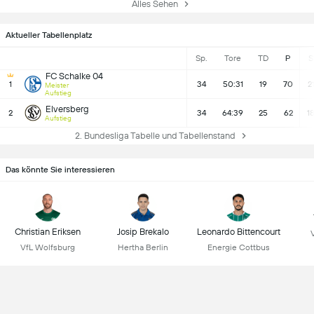
Alles Sehen
Aktueller Tabellenplatz
Sp.
Tore
TD
P
S
FC Schalke 04
1
34
50:31
19
70
2
Meister
Aufstieg
Elversberg
2
34
64:39
25
62
1
Aufstieg
2. Bundesliga Tabelle und Tabellenstand
Das könnte Sie interessieren
Christian Eriksen
Josip Brekalo
Leonardo Bittencourt
VfL Wolfsburg
Hertha Berlin
Energie Cottbus