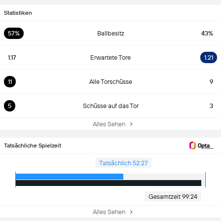
Statistiken
57%
Ballbesitz
43%
1.17
Erwartete Tore
1.21
11
Alle Torschüsse
9
5
Schüsse auf das Tor
3
Alles Sehen
Tatsächliche Spielzeit
Tatsächlich 52:27
Gesamtzeit 99:24
Alles Sehen