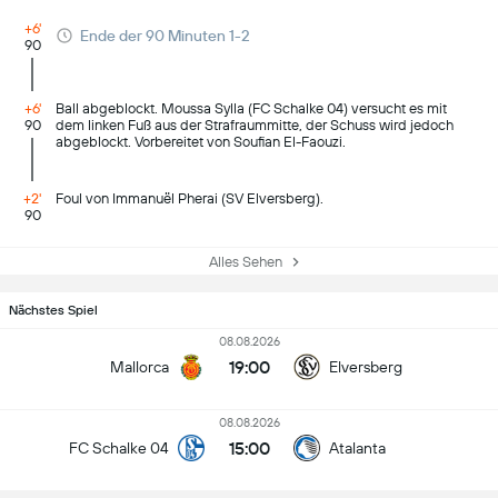
+6'
Ende der 90 Minuten 1-2
90
+6'
Ball abgeblockt. Moussa Sylla (FC Schalke 04) versucht es mit
90
dem linken Fuß aus der Strafraummitte, der Schuss wird jedoch
abgeblockt. Vorbereitet von Soufian El-Faouzi.
+2'
Foul von Immanuël Pherai (SV Elversberg).
90
Alles Sehen
Nächstes Spiel
08.08.2026
19:00
Mallorca
Elversberg
08.08.2026
15:00
FC Schalke 04
Atalanta