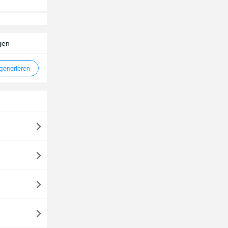
gen
enerieren