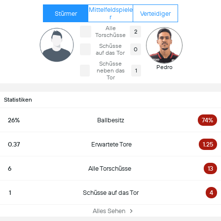
Mittelfeldspiele
Stürmer
Verteidiger
r
Alle
2
Torschüsse
Schüsse
0
auf das Tor
Schüsse
Pedro
neben das
1
Tor
Statistiken
26%
Ballbesitz
74%
0.37
Erwartete Tore
1.25
6
Alle Torschüsse
13
1
Schüsse auf das Tor
4
Alles Sehen