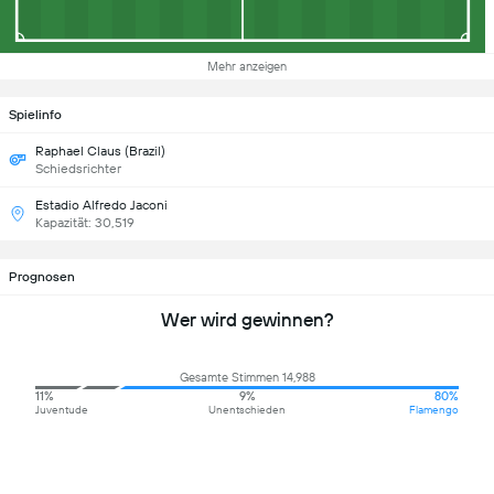
Mehr anzeigen
Spielinfo
Raphael Claus (Brazil)
Schiedsrichter
Estadio Alfredo Jaconi
Kapazität: 30,519
Prognosen
Wer wird gewinnen?
Gesamte Stimmen 14,988
11%
9%
80%
Juventude
Unentschieden
Flamengo