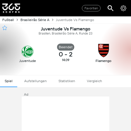
Favoriten
Fußball
Brasileirão Série A
Juventude Vs Flamengo
Juventude Vs Flamengo
Brasilien, Brasileirão Série A, Runde 23
Beendet
0
-
2
14.09
Juventude
Flamengo
Spiel
Aufstellungen
Statistiken
Vergleich
Ad