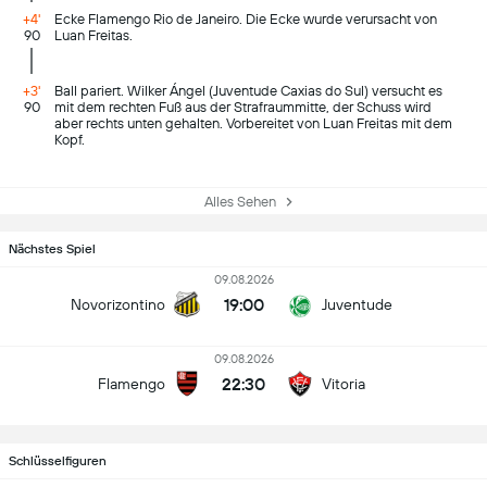
+4'
Ecke Flamengo Rio de Janeiro. Die Ecke wurde verursacht von
90
Luan Freitas.
+3'
Ball pariert. Wilker Ángel (Juventude Caxias do Sul) versucht es
90
mit dem rechten Fuß aus der Strafraummitte, der Schuss wird
aber rechts unten gehalten. Vorbereitet von Luan Freitas mit dem
Kopf.
Alles Sehen
Nächstes Spiel
09.08.2026
19:00
Novorizontino
Juventude
09.08.2026
22:30
Flamengo
Vitoria
Schlüsselfiguren