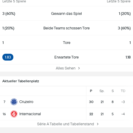
Letzte 5 Spiele
Letzte 5 Spiele
3 (60%)
Gewann das Spiel
1 (20%)
1 (20%)
Beide Teams schossen Tore
3 (60%)
1
Tore
1
1.83
Erwartete Tore
1.18
Alles Sehen
Aktueller Tabellenplatz
P
Sp.
S
TD
Cruzeiro
7
30
21
8
-3
Internacional
16
22
21
5
-4
Série A Tabelle und Tabellenstand