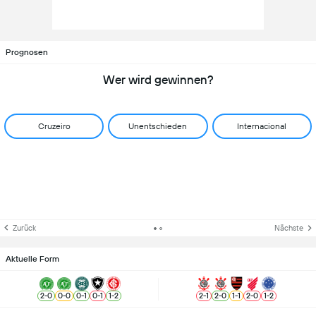
Prognosen
Wer wird gewinnen?
Cruzeiro
Unentschieden
Internacional
Zurück
Nächste
Aktuelle Form
2
-
0
0
-
0
0
-
1
0
-
1
1
-
2
2
-
1
2
-
0
1
-
1
2
-
0
1
-
2