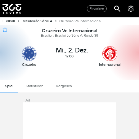
Favoriten
Fußball
Brasileirão Série A
Cruzeiro Vs Internacional
Cruzeiro Vs Internacional
Brasilien, Brasileirão Série A, Runde 38
Mi., 2. Dez.
17:00
Cruzeiro
Internacional
Spiel
Statistiken
Vergleich
Ad